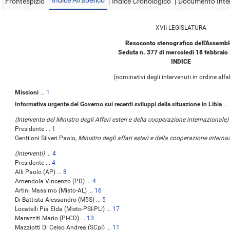
Indice Alfabetico
Frontespizio
Indice Cronologico
Documento Inte
XVII LEGISLATURA
Resoconto stenografico dell'Assemb
Seduta n. 377 di mercoledì 18 febbraio
INDICE
(nominativi degli intervenuti in ordine alfa
Missioni
...
1
Informativa urgente del Governo sui recenti sviluppi della situazione in Libia
...
(Intervento del Ministro degli Affari esteri e della cooperazione internazionale)
Presidente ...
1
Gentiloni Silveri Paolo,
Ministro degli affari esteri e della cooperazione interna
(Interventi)
...
4
Presidente ...
4
Alli Paolo (AP) ...
8
Amendola Vincenzo (PD) ...
4
Artini Massimo (Misto-AL) ...
16
Di Battista Alessandro (M5S) ...
5
Locatelli Pia Elda (Misto-PSI-PLI) ...
17
Marazziti Mario (PI-CD) ...
13
Mazziotti Di Celso Andrea (SCpI) ...
11