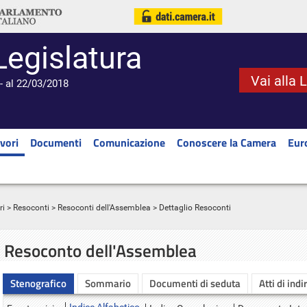
Legislatura
Vai alla 
- al 22/03/2018
vori
Documenti
Comunicazione
Conoscere la Camera
Eur
ri
>
Resoconti
>
Resoconti dell'Assemblea
> Dettaglio Resoconti
Resoconto dell'Assemblea
Stenografico
Sommario
Documenti di seduta
Atti di indi