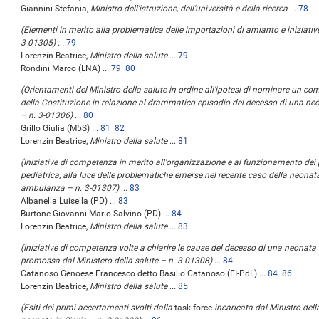
Giannini Stefania,
Ministro dell'istruzione, dell'università e della ricerca
...
78
(Elementi in merito alla problematica delle importazioni di amianto e iniziative
3-01305)
...
79
Lorenzin Beatrice,
Ministro della salute
...
79
Rondini Marco (LNA) ...
79
80
(Orientamenti del Ministro della salute in ordine all'ipotesi di nominare un c
della Costituzione in relazione al drammatico episodio del decesso di una neona
– n. 3-01306)
...
80
Grillo Giulia (M5S) ...
81
82
Lorenzin Beatrice,
Ministro della salute
...
81
(Iniziative di competenza in merito all'organizzazione e al funzionamento dei p
pediatrica, alla luce delle problematiche emerse nel recente caso della neonata 
ambulanza – n. 3-01307)
...
83
Albanella Luisella (PD) ...
83
Burtone Giovanni Mario Salvino (PD) ...
84
Lorenzin Beatrice,
Ministro della salute
...
83
(Iniziative di competenza volte a chiarire le cause del decesso di una neonata i
promossa dal Ministero della salute – n. 3-01308)
...
84
Catanoso Genoese Francesco detto Basilio Catanoso (FI-PdL) ...
84
86
Lorenzin Beatrice,
Ministro della salute
...
85
(Esiti dei primi accertamenti svolti dalla
task force
incaricata dal Ministro dell