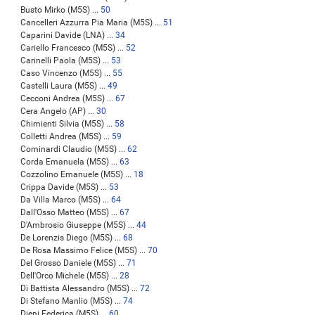
Busto Mirko (M5S) ...
50
Cancelleri Azzurra Pia Maria (M5S) ...
51
Caparini Davide (LNA) ...
34
Cariello Francesco (M5S) ...
52
Carinelli Paola (M5S) ...
53
Caso Vincenzo (M5S) ...
55
Castelli Laura (M5S) ...
49
Cecconi Andrea (M5S) ...
67
Cera Angelo (AP) ...
30
Chimienti Silvia (M5S) ...
58
Colletti Andrea (M5S) ...
59
Cominardi Claudio (M5S) ...
62
Corda Emanuela (M5S) ...
63
Cozzolino Emanuele (M5S) ...
18
Crippa Davide (M5S) ...
53
Da Villa Marco (M5S) ...
64
Dall'Osso Matteo (M5S) ...
67
D'Ambrosio Giuseppe (M5S) ...
44
De Lorenzis Diego (M5S) ...
68
De Rosa Massimo Felice (M5S) ...
70
Del Grosso Daniele (M5S) ...
71
Dell'Orco Michele (M5S) ...
28
Di Battista Alessandro (M5S) ...
72
Di Stefano Manlio (M5S) ...
74
Dieni Federica (M5S) ...
60