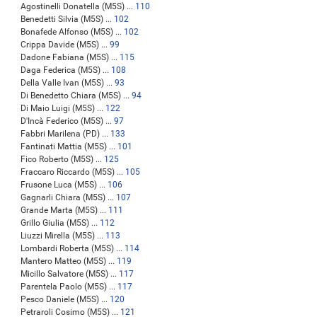
Agostinelli Donatella (M5S) ...
110
Benedetti Silvia (M5S) ...
102
Bonafede Alfonso (M5S) ...
102
Crippa Davide (M5S) ...
99
Dadone Fabiana (M5S) ...
115
Daga Federica (M5S) ...
108
Della Valle Ivan (M5S) ...
93
Di Benedetto Chiara (M5S) ...
94
Di Maio Luigi (M5S) ...
122
D'Incà Federico (M5S) ...
97
Fabbri Marilena (PD) ...
133
Fantinati Mattia (M5S) ...
101
Fico Roberto (M5S) ...
125
Fraccaro Riccardo (M5S) ...
105
Frusone Luca (M5S) ...
106
Gagnarli Chiara (M5S) ...
107
Grande Marta (M5S) ...
111
Grillo Giulia (M5S) ...
112
Liuzzi Mirella (M5S) ...
113
Lombardi Roberta (M5S) ...
114
Mantero Matteo (M5S) ...
119
Micillo Salvatore (M5S) ...
117
Parentela Paolo (M5S) ...
117
Pesco Daniele (M5S) ...
120
Petraroli Cosimo (M5S) ...
121