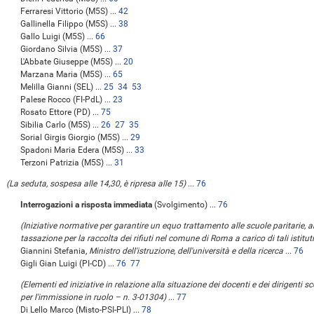
Ferraresi Vittorio (M5S) ...
42
Gallinella Filippo (M5S) ...
38
Gallo Luigi (M5S) ...
66
Giordano Silvia (M5S) ...
37
L'Abbate Giuseppe (M5S) ...
20
Marzana Maria (M5S) ...
65
Melilla Gianni (SEL) ...
25
34
53
Palese Rocco (FI-PdL) ...
23
Rosato Ettore (PD) ...
75
Sibilia Carlo (M5S) ...
26
27
35
Sorial Girgis Giorgio (M5S) ...
29
Spadoni Maria Edera (M5S) ...
33
Terzoni Patrizia (M5S) ...
31
(La seduta, sospesa alle 14,30, è ripresa alle 15)
...
76
Interrogazioni a risposta immediata
(Svolgimento) ...
76
(Iniziative normative per garantire un equo trattamento alle scuole paritarie, 
tassazione per la raccolta dei rifiuti nel comune di Roma a carico di tali istitut
Giannini Stefania,
Ministro dell'istruzione, dell'università e della ricerca
...
76
Gigli Gian Luigi (PI-CD) ...
76
77
(Elementi ed iniziative in relazione alla situazione dei docenti e dei dirigenti 
per l'immissione in ruolo – n. 3-01304)
...
77
Di Lello Marco (Misto-PSI-PLI) ...
78