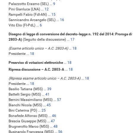
Palazzotto Erasmo (SEL) ...
9
Pini Gianluca (LNA) ...
12
Rampelli Fabio (FdI-AN) ...
15
Sannicandro Arcangelo (SEL) ...
16
Vito Elio (FI-PdL) ...
6
Disegno di legge di conversione del decreto-legge n. 192 del 2014: Proroga di te
2803-A)
(Seguito della discussione) ...
17
(Esame articolo unico – A.C. 2803-A)
...
18
Presidente ...
18
Preavviso di votazioni elettroniche
...
18
Ripresa discussione – A.C. 2803-A
...
18
(Ripresa esame articolo unico – A.C. 2803-A)
...
18
Presidente ...
18
Basilio Tatiana (M5S) ...
39
Battelli Sergio (M5S) ...
41
Bernini Massimiliano (M5S) ...
57
Bianchi Nicola (M5S) ...
45
Bini Caterina (PD) ...
25
Bonafede Alfonso (M5S) ...
46
Brescia Giuseppe (M5S) ...
47
Brugnerotto Marco (M5S) ...
48
Businarolo Francesca (M5S) ...
56