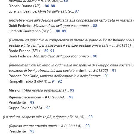
neonata in Sicilia – n. 3-01309)
...
86
Bianchi Dorina (AP) ...
86
88
Lorenzin Beatrice,
Ministro della salute
...
87
(Iniziative volte all'adesione dell'Italia alla cooperazione rafforzata in materi
Guidi Federica,
Ministro dello sviluppo economico
...
88
Librandi Gianfranco (SCpI) ...
88
89
(Elementi ed iniziative di competenza in merito al piano di
Poste Italiane spa
postali e interventi per assicurare il servizio postale universale – n. 3-01311)
..
Bordo Franco (SEL) ...
89
91
Guidi Federica,
Ministro dello sviluppo economico
...
90
(Intendimenti del Governo in ordine alle prospettive di sviluppo della società
E
cessione di beni patrimoniali alla società
Invimit
- n. 3-01302)
...
91
Padoan Pier Carlo,
Ministro dell'economia e delle finanze
...
91
Rampelli Fabio (FdI-AN) ...
91
92
Missioni
(Alla ripresa pomeridiana)
...
93
Ripresa discussione – A.C. 2803-A
...
93
Presidente ...
93
Crippa Davide (M5S) ...
93
(La seduta, sospesa alle 16,05, è ripresa alle 16,15)
...
93
(Ripresa esame articolo unico – A.C. 2803-A)
...
93
Presidente ...
93