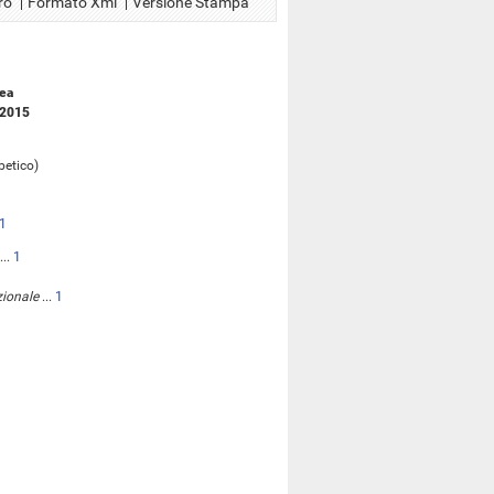
ro
Formato Xml
Versione Stampa
lea
 2015
betico)
1
...
1
zionale
...
1