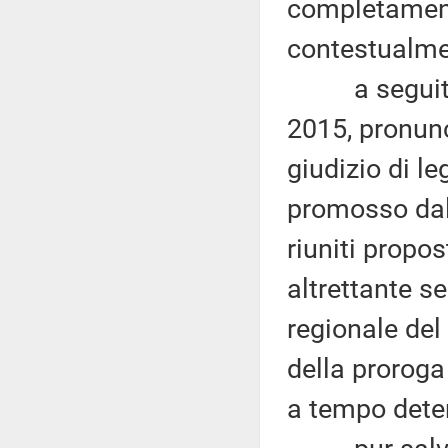
completament
contestualmen
a seguito d
2015, pronunc
giudizio di le
promosso dal 
riuniti propos
altrettante s
regionale del 
della proroga
a tempo dete