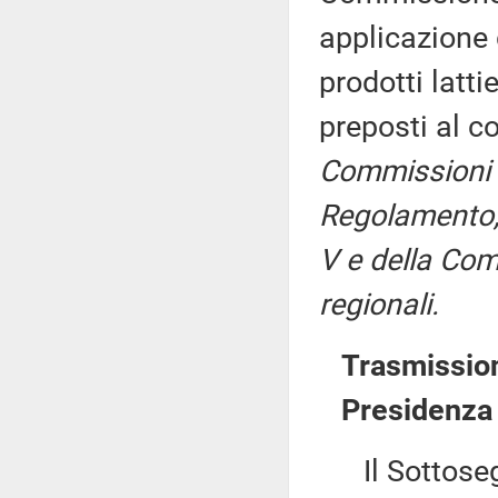
applicazione d
prodotti latti
preposti al c
Commissioni I,
Regolamento, p
V e della Com
regionali.
Trasmission
Presidenza 
Il Sottosegre