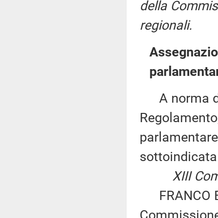
della Commiss
regionali.
Assegnazion
parlamenta
A norma del 
Regolamento,
parlamentare 
sottoindicat
XIII Co
FRANCO BORD
Commissione 