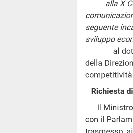
alla X C
comunicazion
seguente inca
sviluppo eco
al dottor St
della Direzion
competitività
Richiesta d
Il Ministro p
con il Parlam
trasmesso, ai