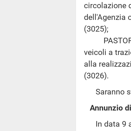
circolazione d
dell'Agenzia c
(3025);
PASTORELLI e
veicoli a traz
alla realizzazi
(3026).
Saranno sta
Annunzio di
In data 9 ap