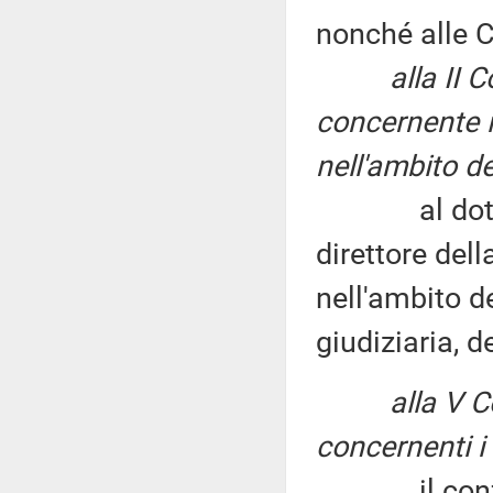
nonché alle 
alla II
concernente i
nell'ambito de
al dottor F
direttore dell
nell'ambito d
giudiziaria, d
alla V 
concernenti i 
il conferim