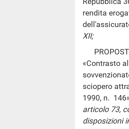
Repubblica 30
rendita eroga
dell'assicura
XII;
PROPOSTA D
«Contrasto al
sovvenzionate
sciopero attr
1990, n. 146
articolo 73, 
disposizioni in