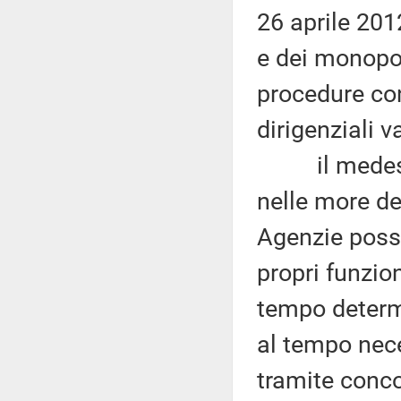
26 aprile 201
e dei monopol
procedure con
dirigenziali v
il medesimo
nelle more de
Agenzie possa
propri funzion
tempo determi
al tempo nece
tramite conco