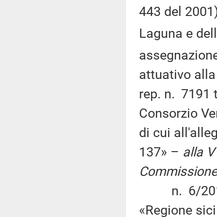
443 del 2001)
Laguna e dell
assegnazione
attuativo all
rep. n. 7191 
Consorzio Ve
di cui all'al
137» –
alla V
Commissione
n. 6/2015 d
«Regione sici