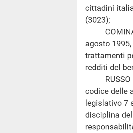
cittadini ital
(3023);
COMINARDI e
agosto 1995, 
trattamenti pe
redditi del be
RUSSO e FA
codice delle a
legislativo 7
disciplina del
responsabilità