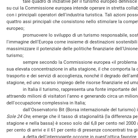
tale quadro di iniziative per il turismo europeo definisce 21
su cui la Commissione europea intende operare in stretta colla
con i principali operatori dell'industria turistica. Tali azioni po
quattro assi principali che consistono nello stimolare la competi
europeo;
promuovere lo sviluppo di un turismo responsabile, sosteni
l'immagine dell'Europa come insieme di destinazioni sostenibili e 
massimizzare il potenziale delle politiche finanziarie dell'Union
turismo;
sempre secondo la Commissione europea «il problema più g
sua elevata concentrazione in alta stagione, il che comporta la 
trasporto e dei servizi di accoglienza, nonché il degrado dell'am
stagione, ed uno scarso impiego delle risorse finanziarie ed um
in Italia il turismo, rappresenta una fonte importante del pr
attraendo milioni di visitatori l'anno e generando circa un milione
dell'occupazione complessiva in Italia;
dall'Osservatorio Bit (Borsa internazionale del turismo) in
Sole 24 Ore
, emerge che il tasso di stagionalità (la differenza pe
stagione e nella bassa) è sceso solo dal 6,8 per cento nel 2000 a
per cento di arrivi e il 61 per cento di presenze concentrati tra 
a detta dell'interrogante occorre in quest'ottica favorire i