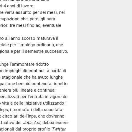
i 4 anni di lavoro;
verrà assunto per sei mesi, nel
upazione che, però, gli sarà
riori tre mesi fino ad, eventuale
o all'anno scorso maturava il
iale per l'impiego ordinaria, che
gionale per il semestre successivo,
nge l'ammontare ridotto
n impieghi discontinui: a parità di
re stagionale che ha avuto lunghe
cupazione ben più contenuta rispetto
niera più lineare e continua;
izzati per l'entrata in vigore del
ta a delle iniziative utilizzando i
Inps; i promotori della succitata
circolari dell'Inps, che dovranno
ttuativo del
Jobs Act
, debba essere
agionali dal proprio profilo
Twitter