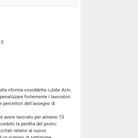
15
la riforma cosiddetta «
Jobs Act
»,
penalizzare fortemente i lavoratori
 e percettori dell'assegno di
avere lavorato per almeno 13
ceduto la perdita del posto;
tati relativi al nuovo
ad un numero di settimane