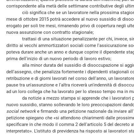
corrispondente alla metà delle settimane contributive degli ultim
ciò significa che se un lavoratore nella prossima stagione 
mese di ottobre 2015 potrà accedere al nuovo sussidio di disocc
erogato per soli tre mesi, rimanendo privo di copertura negli ulte
nuova assunzione con contratto stagionale;
trattasi di una situazione penalizzante per chi, invece, sin
diritto ai vecchi ammortizzatori sociali come l'assicurazione soc
poteva durare anche un anno e dunque coprire il dipendente sta
prima dell'inizio di un nuovo periodo di lavoro estivo;
alla minor durata del sussidio di disoccupazione si aggiu
dell'assegno, che penalizza fortemente i dipendenti stagionali co
retribuzione e di giorni lavorati nel corso dell'anno, un lavorato
pause tra un'assunzione e l'altra riceverà un'indennità di disoc
ad un loro collega che ha lavorato per lo stesso tempo ma in ma
da notizie a mezzo stampa si apprende che i lavoratori penal
nuovo sussidio, stanno sollevando le loro preoccupazioni dando vi
social network
e firmando una petizione nazionale da inviare all'
petizione spiegano che «si attendono chiarimenti dalle prossime 
specificare in che modo il comma 2 dell'articolo 5 del decreto a
interpretato». L'istituto di previdenza ha risposto ai lavoratori st