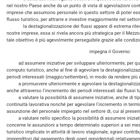
nel nostro Paese anche da un punto di vista di agevolazioni contra
imprese che assumono personale in questo settore di poter ess
flusso turistico, per attrarre e investire maggiormente nel settore
la destagionalizzazione dei flussi appare di estrema rilevanz
nostre imprese, essa si rivela ancora più strategica per il Mezzo
tale obiettivo è più agevolmente perseguibile grazie alle condizi
impegna il Governo:
ad assumere iniziative per sviluppare ulteriormente, per quan
computo turistico, anche al fine di agevolare la destagionalizzazi
periodi interessati (maggio/settembre), in modo da rendere più ap
a promuovere ulteriormente e agevolare la destagionalizzazi
anche attraverso l'incremento dei periodi interessati dai flussi tu
a valutare la possibilità di assumere iniziative, anche di tipo 
continuità lavorativa nonché per agevolare l'incremento in termin
assunzione del personale impiegato nel settore di, cui al presente
a valutare nello specifico la possibilità di assumere iniziati
concerne le assunzioni a tempo determinato superiori a sei mesi
turistico implicate in attività di lavoro stagionale, sgravi contribu
imprenditori dal pagamento degli oneri previdenziali relativamen