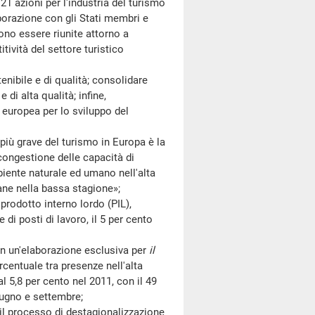
 azioni per l'industria del turismo
borazione con gli Stati membri e
ssono essere riunite attorno a
tività del settore turistico
bile e di qualità; consolidare
di alta qualità; infine,
e europea per lo sviluppo del
rave del turismo in Europa è la
congestione delle capacità di
biente naturale ed umano nell'alta
ane nella bassa stagione»;
odotto interno lordo (PIL),
 di posti di lavoro, il 5 per cento
 un'elaborazione esclusiva per
il
rcentuale tra presenze nell'alta
l 5,8 per cento nel 2011, con il 49
giugno e settembre;
l processo di destagionalizzazione