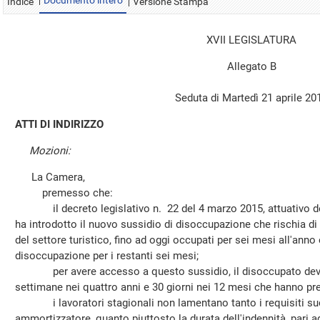
Documento intero
Indice
Versione Stampa
XVII LEGISLATURA
Allegato B
Seduta di Martedì 21 aprile 20
ATTI DI INDIRIZZO
Mozioni:
La Camera,
premesso che:
il decreto legislativo n. 22 del 4 marzo 2015, attuativo del
ha introdotto il nuovo sussidio di disoccupazione che rischia di 
del settore turistico, fino ad oggi occupati per sei mesi all'anno
disoccupazione per i restanti sei mesi;
per avere accesso a questo sussidio, il disoccupato deve 
settimane nei quattro anni e 30 giorni nei 12 mesi che hanno pre
i lavoratori stagionali non lamentano tanto i requisiti succi
ammortizzatore, quanto piuttosto la durata dell'indennità, pari 