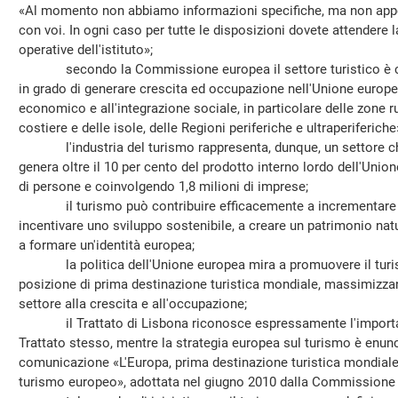
«Al momento non abbiamo informazioni specifiche, ma non app
con voi. In ogni caso per tutte le disposizioni dovete attendere l
operative dell'istituto»;
secondo la Commissione europea il settore turistico è con
in grado di generare crescita ed occupazione nell'Unione europe
economico e all'integrazione sociale, in particolare delle zone r
costiere e delle isole, delle Regioni periferiche e ultraperiferiche
l'industria del turismo rappresenta, dunque, un settore ch
genera oltre il 10 per cento del prodotto interno lordo dell'Unio
di persone e coinvolgendo 1,8 milioni di imprese;
il turismo può contribuire efficacemente a incrementare il l
incentivare uno sviluppo sostenibile, a creare un patrimonio nat
a formare un'identità europea;
la politica dell'Unione europea mira a promuovere il turi
posizione di prima destinazione turistica mondiale, massimizzan
settore alla crescita e all'occupazione;
il Trattato di Lisbona riconosce espressamente l'importanza
Trattato stesso, mentre la strategia europea sul turismo è enun
comunicazione «L'Europa, prima destinazione turistica mondiale
turismo europeo», adottata nel giugno 2010 dalla Commissione