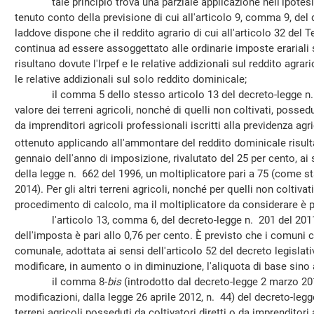
tale principio trova una parziale applicazione nell'ipotesi di 
tenuto conto della previsione di cui all'articolo 9, comma 9, del 
laddove dispone che il reddito agrario di cui all'articolo 32 del 
continua ad essere assoggettato alle ordinarie imposte erariali sui
risultano dovute l'Irpef e le relative addizionali sul reddito agrar
le relative addizionali sul solo reddito dominicale;
il comma 5 dello stesso articolo 13 del decreto-legge n. 20
valore dei terreni agricoli, nonché di quelli non coltivati, possedu
da imprenditori agricoli professionali iscritti alla previdenza agri
ottenuto applicando all'ammontare del reddito dominicale risulta
gennaio dell'anno di imposizione, rivalutato del 25 per cento, ai
della legge n. 662 del 1996, un moltiplicatore pari a 75 (come stab
2014). Per gli altri terreni agricoli, nonché per quelli non coltiva
procedimento di calcolo, ma il moltiplicatore da considerare è p
l'articolo 13, comma 6, del decreto-legge n. 201 del 2011, h
dell'imposta è pari allo 0,76 per cento. È previsto che i comuni 
comunale, adottata ai sensi dell'articolo 52 del decreto legisla
modificare, in aumento o in diminuzione, l'aliquota di base sino a
il comma 8-
bis
(introdotto dal decreto-legge 2 marzo 201
modificazioni, dalla legge 26 aprile 2012, n. 44) del decreto-legg
terreni agricoli posseduti da coltivatori diretti o da imprenditori 