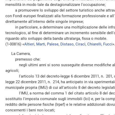
mensilità in modo tale da destagionalizzare l'occupazione;
a promuovere lo sviluppo del settore turistico anche attrave
con Fondi europei finalizzati alla formazione professionale e all
direttamente all'interno delle singole imprese;
in particolare, a determinare una moltiplicazione delle infrast
tecnologico, al fine di determinare un incremento sensibile dell'o
riguardo allo sviluppo della banda ultralarga, fissa o mobile.
(1-00816) «
Altieri
,
Marti
,
Palese
,
Distaso
,
Ciracì
,
Chiarelli
,
Fucci
»
La Camera,
premesso che:
negli ultimi anni si sono susseguite diverse modifiche al re
agricoli;
l'articolo 13 del decreto-legge 6 dicembre 2011, n. 201, con
legge 22 dicembre 2011, n. 214, ha anticipato in via sperimentale
municipale propria (IMU) di cui all'articolo 8 del decreto legisla
l'IMU, a norma del comma 1 del citato articolo 8 del decret
sostituito l'imposta comunale sugli immobili (Ici) e, per la com
reddito delle persone fisiche (Irpef) e le relative addizionali dovu
concernenti i beni non locati;