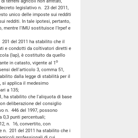
terreni agricoli non affittati,
decreto legislativo n. 23 del 2011,
Testo unico delle imposte sui redditi
 redditi. In tale ipotesi, pertanto,
io, mentre l'IMU sostituisce l'Irpef e
1 del 2011 ha stabilito che il
ti e condotti da coltivatori diretti e
cola (Iap), è costituito da quello
o
nte in catasto, vigente al 1
 sensi dell'articolo 3, comma 51,
ilito dalla legge di stabilità per il
ti, si applica il medesimo
ari a 135;
a stabilito che l'aliquota di base
con deliberazione del consiglio
tivo n. 446 del 1997, possono
 0,3 punti percentuali;
2, n. 16, convertito, con
e n. 201 del 2011 ha stabilito che i
agricoli professionali di cui