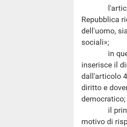
l'articolo 
Repubblica ric
dell'uomo, si
sociali»;
in questo p
inserisce il d
dall'articolo 
diritto e dove
democratico;
il princip
motivo di ris