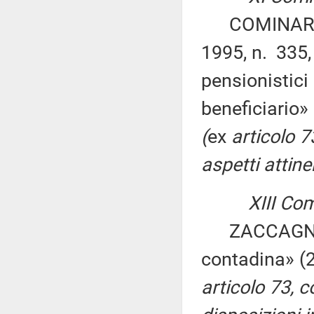
COMINARDI ed
1995, n. 335,
pensionistici 
beneficiario»
(
ex
articolo 
aspetti attinen
XIII Co
ZACCAGNINI e
contadina» (
articolo 73, 