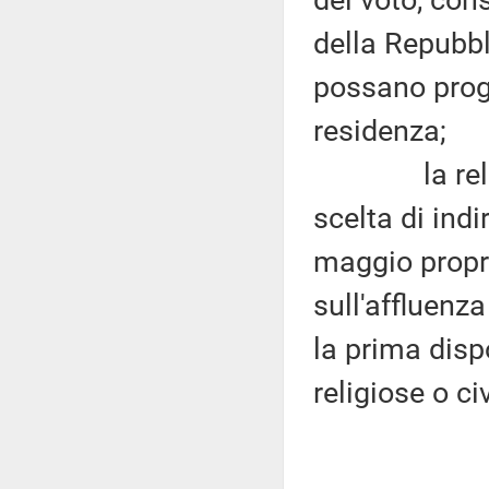
del voto, cons
della Repubbl
possano progr
residenza;
la relazion
scelta di indi
maggio propri
sull'affluenz
la prima disp
religiose o civi