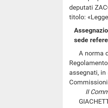
deputati ZACC
titolo: «Legg
Assegnazion
sede refere
A norma del 
Regolamento, 
assegnati, in 
Commissioni
II Commi
GIACHETTI ed 