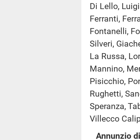
Di Lello, Luig
Ferranti, Ferr
Fontanelli, F
Silveri, Giach
La Russa, Lore
Mannino, Merl
Pisicchio, Po
Rughetti, Sang
Speranza, Taba
Villecco Calipa
Annunzio di