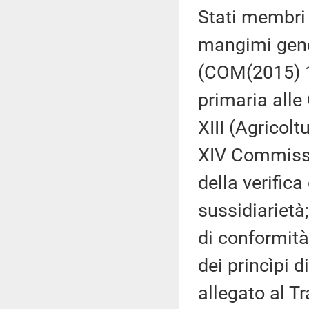
Stati membri d
mangimi genet
(COM(2015) 1
primaria alle 
XIII (Agricolt
XIV Commissio
della verifica
sussidiarietà;
di conformità
dei princìpi d
allegato al T