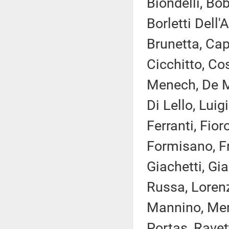
Biondelli, Bo
Borletti Dell'
Brunetta, Cap
Cicchitto, Co
Menech, De Mi
Di Lello, Luig
Ferranti, Fior
Formisano, Fr
Giachetti, Gia
Russa, Lorenzi
Mannino, Merl
Portas, Ravet