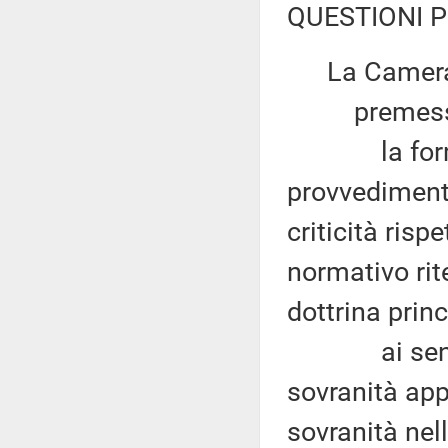
QUESTIONI P
La Camera
premesso
la formulazi
provvediment
criticità risp
normativo rit
dottrina prin
ai sensi del
sovranità app
sovranità nell