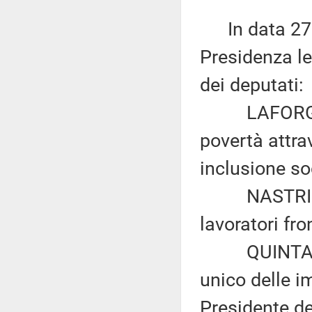
In data 27 a
Presidenza le
dei deputati:
LAFORGIA: «
povertà attrav
inclusione so
NASTRI: «Age
lavoratori fro
QUINTARELLI
unico delle im
Presidente de