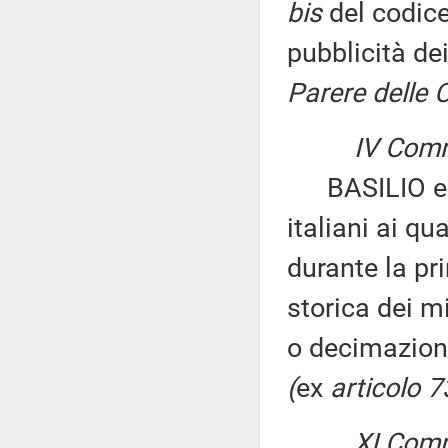
bis
del codice
pubblicità de
Parere delle 
IV Comm
BASILIO ed al
italiani ai qu
durante la pr
storica dei m
o decimazion
(
ex
articolo 
XI Comm