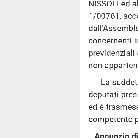
NISSOLI ed al
1/00761, acc
dall'Assembl
concernenti in
previdenziali 
non appartene
La suddetta 
deputati pres
ed è trasmes
competente p
Annunzio di 