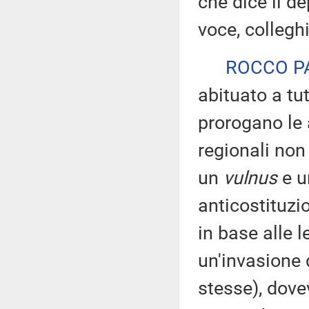
che dice il de
voce, collegh
ROCCO P
abituato a tu
prorogano le 
regionali non
un
vulnus
e u
anticostituzio
in base alle l
un'invasione 
stesse), dove