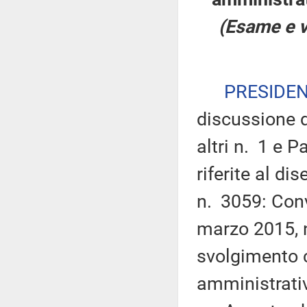
(Esame e v
PRESIDE
discussione 
altri n. 1 e 
riferite al di
n. 3059: Conv
marzo 2015, n
svolgimento c
amministrati