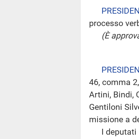
PRESIDE
processo verb
(È approva
PRESIDE
46, comma 2, 
Artini, Bindi
Gentiloni Sil
missione a de
I deputati 