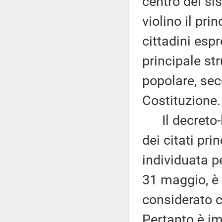
centro del si
violino il pri
cittadini espr
principale st
popolare, sec
Costituzione.
Il decreto-l
dei citati pri
individuata p
31 maggio, è r
considerato c
Pertanto è im