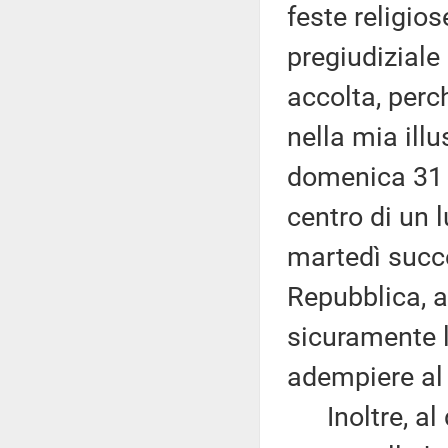
feste religios
pregiudiziale
accolta, per
nella mia illu
domenica 31 m
centro di un 
martedì succe
Repubblica, 
sicuramente la
adempiere al 
Inoltre, al d