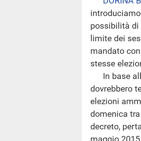
DORINA B
introduciamo
possibilità di
limite dei se
mandato consi
stesse elezio
In base alla 
dovrebbero te
elezioni ammi
domenica tra 
decreto, perta
maggio 2015 