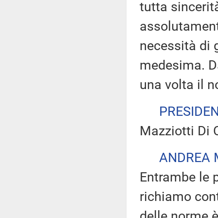
tutta sincerit
assolutamente
necessità di g
medesima. Da
una volta il n
PRESIDE
Mazziotti Di 
ANDREA M
Entrambe le p
richiamo cont
delle norme è