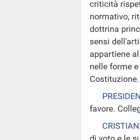
criticità risp
normativo, ri
dottrina prin
sensi dell'art
appartiene al
nelle forme e 
Costituzione.
PRESIDE
favore. Colleg
CRISTIAN
di voto e le s