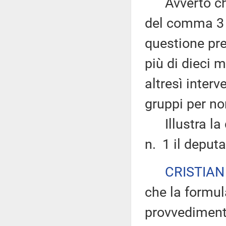
Avverto che 
del comma 3 d
questione pre
più di dieci 
altresì interv
gruppi per no
Illustra la q
n. 1 il deputa
CRISTIAN
che la formula
provvediment