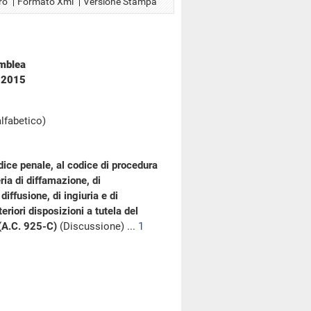
ro
Formato Xml
Versione Stampa
emblea
o 2015
alfabetico)
dice penale, al codice di procedura
ria di diffamazione, di
ffusione, di ingiuria e di
riori disposizioni a tutela del
(A.C. 925-C)
(Discussione) ...
1