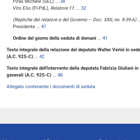
Piras Michele (SEL) ...
38
Vito Elio (FI-PdL),
Relatore f.f.
...
32
(Repliche del relatore e del Governo – Doc. XXII, nn. 9-39-A)
.
Presidente ...
41
Ordine del giorno della seduta di domani
...
41
Testo integrale della relazione del deputato Walter Verini in sede
(A.C. 925-C)
...
42
Testo integrale dell'intervento della deputata Fabrizia Giuliani in
generali (A.C. 925-C)
...
48
Allegato contenente i documenti di seduta