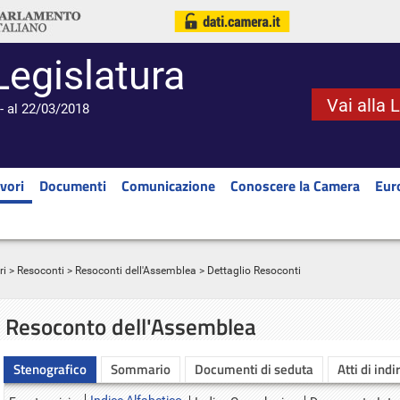
Legislatura
Vai alla 
- al 22/03/2018
vori
Documenti
Comunicazione
Conoscere la Camera
Eur
ri
>
Resoconti
>
Resoconti dell'Assemblea
> Dettaglio Resoconti
Resoconto dell'Assemblea
Stenografico
Sommario
Documenti di seduta
Atti di indi