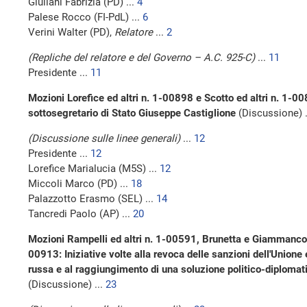
Giuliani Fabrizia (PD) ...
4
Palese Rocco (FI-PdL) ...
6
Verini Walter (PD),
Relatore
...
2
(Repliche del relatore e del Governo – A.C. 925-C)
...
11
Presidente ...
11
Mozioni Lorefice ed altri n. 1-00898 e Scotto ed altri n. 1-0
sottosegretario di Stato Giuseppe Castiglione
(Discussione) .
(Discussione sulle linee generali)
...
12
Presidente ...
12
Lorefice Marialucia (M5S) ...
12
Miccoli Marco (PD) ...
18
Palazzotto Erasmo (SEL) ...
14
Tancredi Paolo (AP) ...
20
Mozioni Rampelli ed altri n. 1-00591, Brunetta e Giammanco 
00913: Iniziative volte alla revoca delle sanzioni dell'Union
russa e al raggiungimento di una soluzione politico-diplomati
(Discussione) ...
23