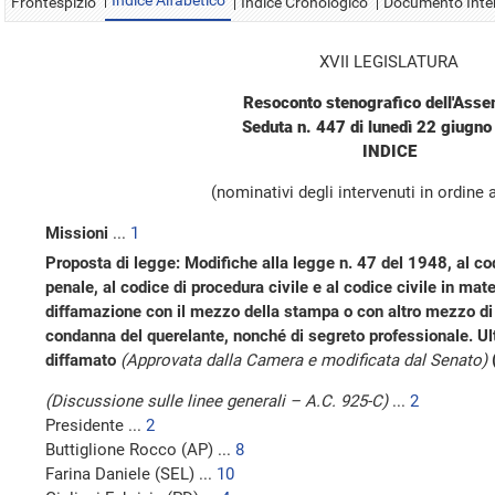
Indice Alfabetico
Frontespizio
Indice Cronologico
Documento Inte
XVII LEGISLATURA
Resoconto stenografico dell'Ass
Seduta n. 447 di lunedì 22 giugn
INDICE
(nominativi degli intervenuti in ordine 
Missioni
...
1
Proposta di legge: Modifiche alla legge n. 47 del 1948, al co
penale, al codice di procedura civile e al codice civile in mate
diffamazione con il mezzo della stampa o con altro mezzo di di
condanna del querelante, nonché di segreto professionale. Ulte
diffamato
(Approvata dalla Camera e modificata dal Senato)
(Discussione sulle linee generali – A.C. 925-C)
...
2
Presidente ...
2
Buttiglione Rocco (AP) ...
8
Farina Daniele (SEL) ...
10