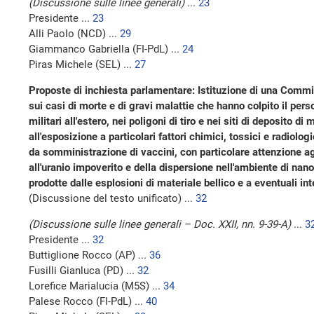
(Discussione sulle linee generali)
...
23
Presidente ...
23
Alli Paolo (NCD) ...
29
Giammanco Gabriella (FI-PdL) ...
24
Piras Michele (SEL) ...
27
Proposte di inchiesta parlamentare: Istituzione di una Commi
sui casi di morte e di gravi malattie che hanno colpito il pers
militari all'estero, nei poligoni di tiro e nei siti di deposito di
all'esposizione a particolari fattori chimici, tossici e radiolog
da somministrazione di vaccini, con particolare attenzione agli e
all'uranio impoverito e della dispersione nell'ambiente di nano
prodotte dalle esplosioni di materiale bellico e a eventuali in
(Discussione del testo unificato) ...
32
(Discussione sulle linee generali – Doc. XXII, nn. 9-39-A)
...
3
Presidente ...
32
Buttiglione Rocco (AP) ...
36
Fusilli Gianluca (PD) ...
32
Lorefice Marialucia (M5S) ...
34
Palese Rocco (FI-PdL) ...
40