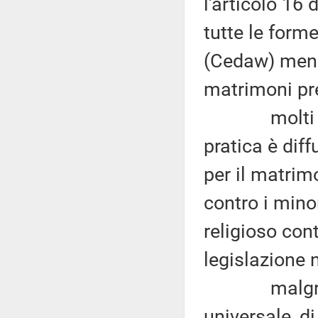
l'articolo 16
tutte le form
(Cedaw) menzi
matrimoni pr
molti Paesi
pratica è dif
per il matrimo
contro i mino
religioso con
legislazione 
malgrado l
universale, di