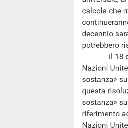
calcola che 
continueranno
decennio sar
potrebbero ri
il 18 dicem
Nazioni Unite
sostanza» sui
questa risol
sostanza» sul
riferimento a
Nazioni Unite