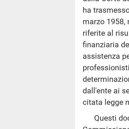
ha trasmesso,
marzo 1958, n
riferite al ri
finanziaria d
assistenza per
professionist
determinazion
dall'ente ai s
citata legge 
Questi docu