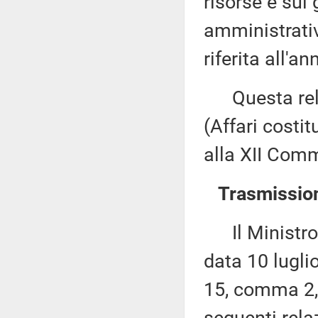
risorse e sul 
amministrativ
riferita all'a
Questa rela
(Affari costi
alla XII Comm
Trasmission
Il Ministro d
data 10 lugli
15, comma 2, 