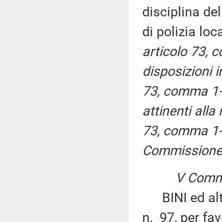
disciplina del
di polizia lo
articolo 73, 
disposizioni in
73, comma 1-
attinenti alla 
73, comma 1-
Commissione p
V Commi
BINI ed altr
n. 97, per fav