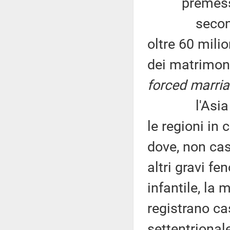
premesso
secondo le 
oltre 60 mili
dei matrimoni
forced marria
l'Asia meri
le regioni in
dove, non ca
altri gravi f
infantile, la 
registrano ca
settentrional