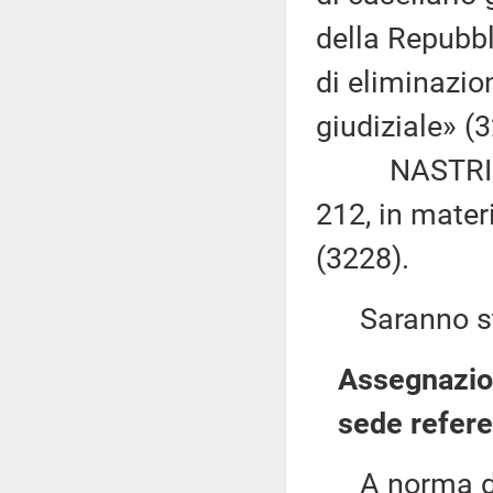
della Repubbl
di eliminazion
giudiziale» (
NASTRI: «Mo
212, in materi
(3228).
Saranno sta
Assegnazion
sede refere
A norma del 