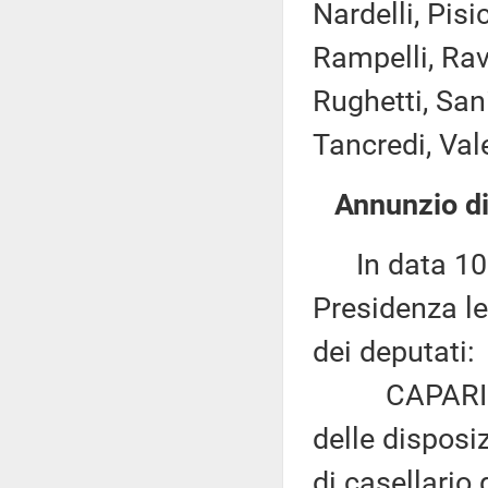
Nardelli, Pis
Rampelli, Rav
Rughetti, Sani
Tancredi, Vale
Annunzio di
In data 10 l
Presidenza le
dei deputati:
CAPARINI: «M
delle disposi
di casellario 