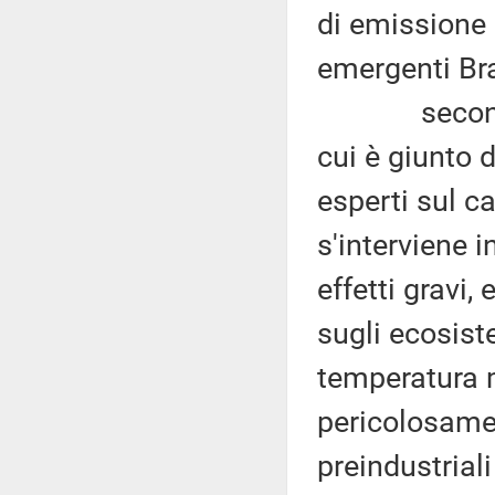
di emissione d
emergenti Bra
secondo l'a
cui è giunto d
esperti sul c
s'interviene 
effetti gravi,
sugli ecosist
temperatura 
pericolosament
preindustriali