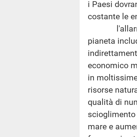
i Paesi dovra
costante le e
l'allarme l
pianeta inclu
indirettamente
economico mon
in moltissime
risorse natura
qualità di nu
scioglimento 
mare e aument