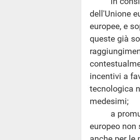
in considera
dell'Unione e
europee, e sop
queste già sos
raggiungiment
contestualmen
incentivi a f
tecnologica n
medesimi;
a promuovere
europeo non s
anche per le 