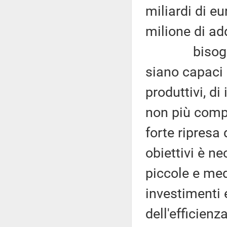
miliardi di e
milione di add
bisogna pre
siano capaci 
produttivi, di
non più compe
forte ripresa
obiettivi è ne
piccole e medi
investimenti 
dell'efficienz