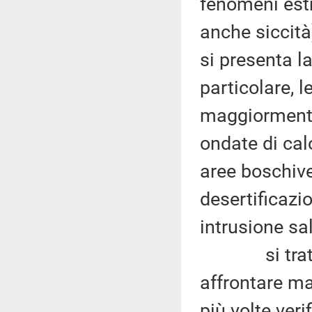
fenomeni estr
anche siccità)
si presenta l
particolare, l
maggiormente
ondate di cal
aree boschive 
desertificazi
intrusione sal
si tratta d
affrontare ma
più volte veri