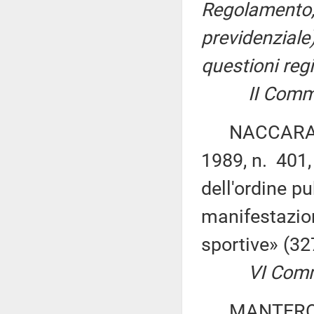
Regolamento, 
previdenziale
questioni regi
II Commi
NACCARATO: 
1989, n. 401, 
dell'ordine p
manifestazion
sportive» (3
VI Comm
MANTERO ed a