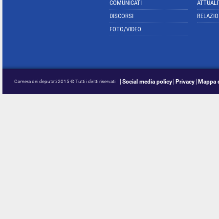
COMUNICATI
ATTUALI
DISCORSI
RELAZIO
FOTO/VIDEO
Social media policy
Privacy
Mappa d
Camera dei deputati 2015 © Tutti i diritti riservati