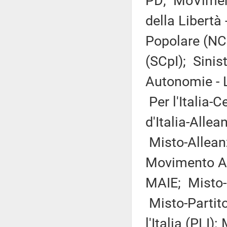
PD; MoVimento
della Libertà
Popolare (NCD
(SCpI); Sinis
Autonomie - L
Per l'Italia-C
d'Italia-Alle
Misto-Allean
Movimento Ass
MAIE; Misto-
Misto-Partito 
l'Italia (PLI)