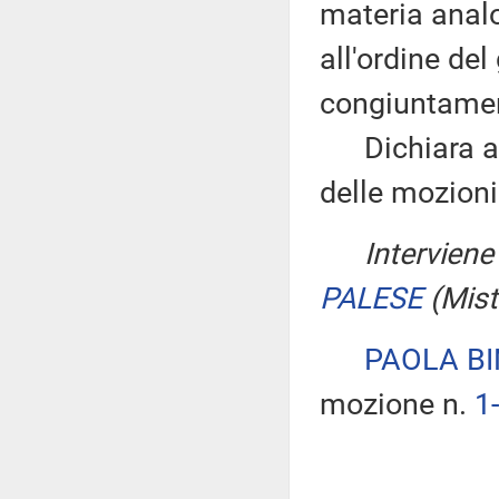
materia analo
all'ordine de
congiuntame
Dichiara ape
delle mozioni
Interviene 
PALESE
(Mis
PAOLA BI
mozione n.
1