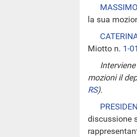
MASSIMO
la sua mozio
CATERINA
Miotto n.
1-0
Interviene
mozioni il de
RS
)
.
PRESIDE
discussione s
rappresentant