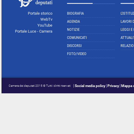
Portale storico
BIOGRAFIA
L'ISTITU
WebTv
AGENDA
LAVORI 
YouTube
NOTIZIE
LEGGI E
Portale Luce - Camera
COMUNICATI
ATTUALI
DISCORSI
RELAZIO
FOTO/VIDEO
Social media policy
Privacy
Mappa d
Camera dei deputati 2015 © Tutti i diritti riservati