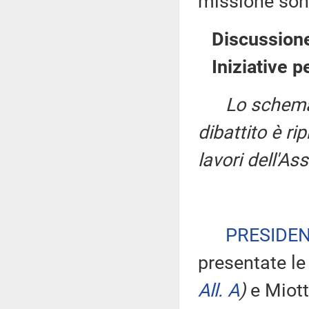
missione son
Discussione
Iniziative p
Lo schema 
dibattito è ri
lavori dell'A
PRESIDE
presentate le
All. A
)
e Miott