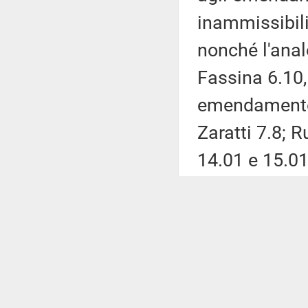
inammissibili
nonché l'ana
Fassina 6.10,
emendamento R
Zaratti 7.8; 
14.01 e 15.01
Giancarlo Gio
La Presidenz
sensi articol
Regolamento, 
del decreto-