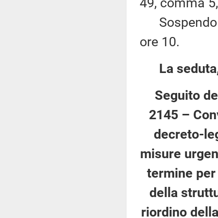
49, comma 5,
Sospendo per
ore 10.
La seduta,
Seguito de
2145 – Conv
decreto-le
misure urgent
termine per 
della strutt
riordino della