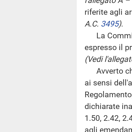
l'allegato A –
riferite agli a
A.C.
3495
)
.
La Commissio
espresso il p
(Vedi l'allega
Avverto che 
ai sensi dell'
Regolamento,
dichiarate i
1.50, 2.42, 2.
agli emendame