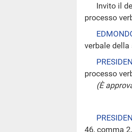
Invito il dep
processo verb
EDMONDO 
verbale della 
PRESIDE
processo verb
(È approva
PRESIDE
46, comma 2, 