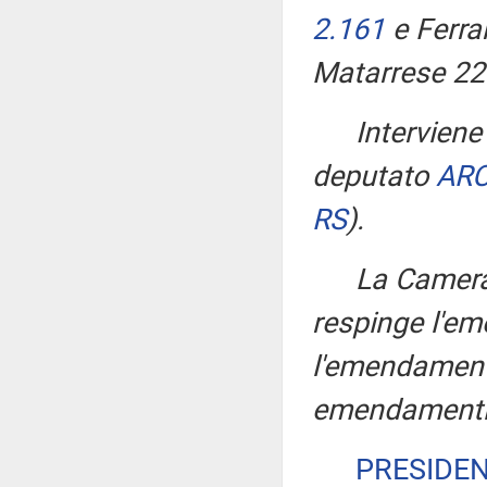
2.161
e Ferra
Matarrese 22
Intervien
deputato
AR
RS
)
.
La Camera,
respinge l'e
l'emendament
emendamenti
PRESIDE