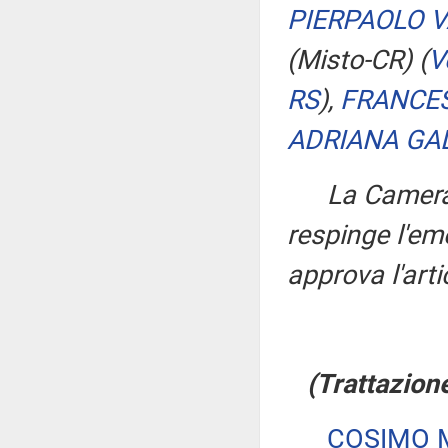
PIERPAOLO V
(Misto-CR)
(
V
RS
)
,
FRANCES
ADRIANA GA
La Camera,
respinge l'e
approva l'art
(Trattazion
COSIMO M