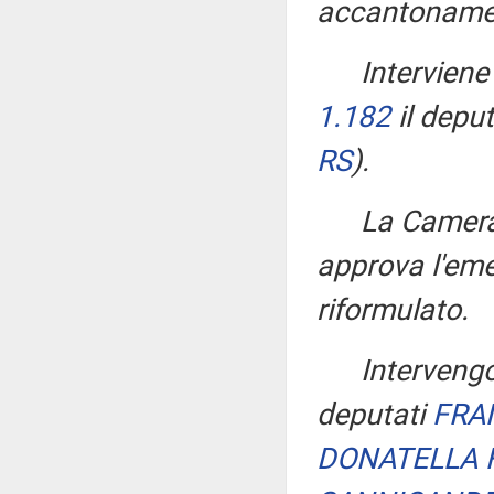
accantonamen
Interviene
1.182
il depu
RS
)
.
La Camera
approva l'em
riformulato.
Interveng
deputati
FRA
DONATELLA 