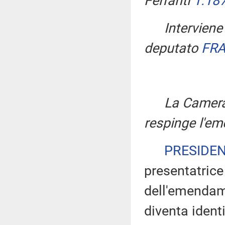
Ferranti
1.18
Intervien
deputato
FRA
La Camera
respinge l'e
PRESIDE
presentatrice
dell'emendam
diventa iden