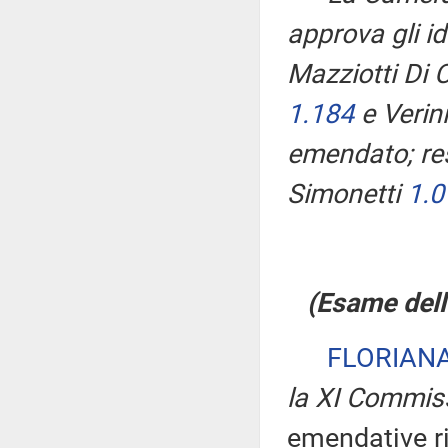
approva gli 
Mazziotti Di 
1.184
e Verin
emendato; res
Simonetti
1.0
(Esame dell
FLORIAN
la XI Commis
emendative rif