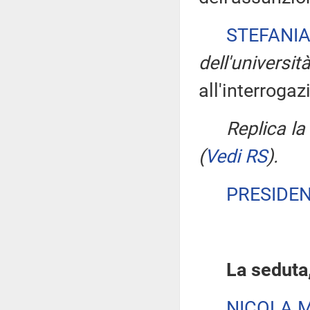
STEFANIA
dell'universit
all'interrogaz
Replica l
(
Vedi RS
)
.
PRESIDE
La seduta,
NICOLA 