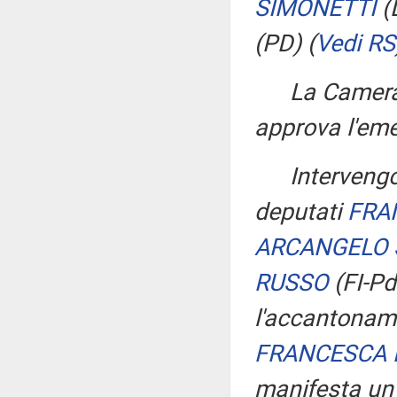
SIMONETTI
(
(PD)
(
Vedi RS
La Camera
approva l'em
Interveng
deputati
FRA
ARCANGELO
RUSSO
(FI-P
l'accantoname
FRANCESCA 
manifesta un 