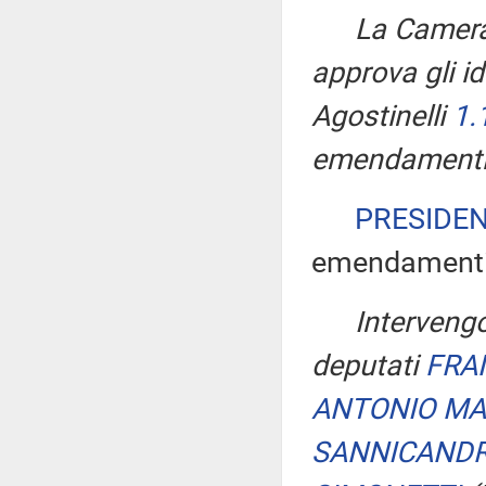
La Camera,
approva gli i
Agostinelli
1.
emendamenti
PRESIDE
emendamenti r
Interveng
deputati
FRA
ANTONIO M
SANNICAND