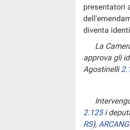
presentatori 
dell'emendam
diventa iden
La Camera
approva gli i
Agostinelli
2.
Interveng
2.125
i deput
RS
)
,
ARCANG