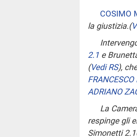
COSIMO M
la giustizia.
(
V
Interveng
2.1
e Brunet
(
Vedi RS
)
, ch
FRANCESCO 
ADRIANO ZA
La Camera,
respinge gli
Simonetti 2.1