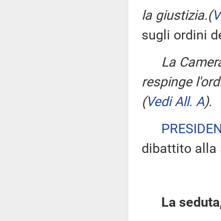
la giustizia.
(
V
sugli ordini d
La Camera
respinge l'ord
(
Vedi All. A
)
.
PRESIDE
dibattito all
La seduta,