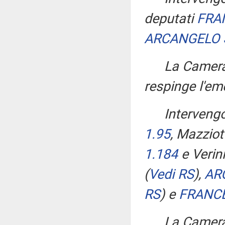
deputati
FRA
ARCANGELO
La Camera
respinge l'e
Interveng
1.95
, Mazziot
1.184
e Verin
(
Vedi RS
)
,
AR
RS
)
e
FRANCE
La Camera,