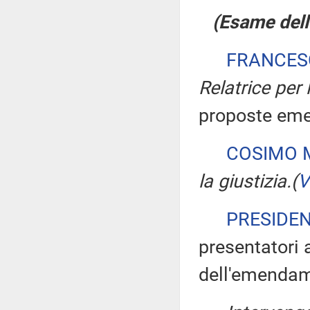
(Esame dell
FRANCES
Relatrice per
proposte emend
COSIMO M
la giustizia.
(
V
PRESIDE
presentatori 
dell'emendam