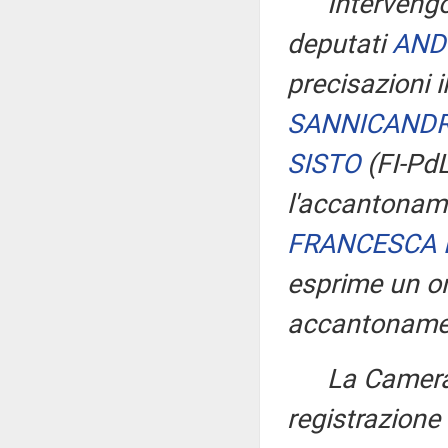
Interveng
deputati
AND
precisazioni i
SANNICAND
SISTO
(FI-Pd
l'accantoname
FRANCESCA 
esprime un or
accantoname
La Camera
registrazione 