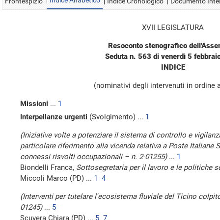
Indice Alfabetico
Frontespizio
Indice Cronologico
Documento Inte
XVII LEGISLATURA
Resoconto stenografico dell'Ass
Seduta n. 563 di venerdì 5 febbra
INDICE
(nominativi degli intervenuti in ordine 
Missioni
...
1
Interpellanze urgenti
(Svolgimento) ...
1
(Iniziative volte a potenziare il sistema di controllo e vigilanz
particolare riferimento alla vicenda relativa a Poste Italiane
connessi risvolti occupazionali – n. 2-01255)
...
1
Biondelli Franca,
Sottosegretaria per il lavoro e le politiche s
Miccoli Marco (PD) ...
1
4
(Interventi per tutelare l'ecosistema fluviale del Ticino colpito
01245)
...
5
Scuvera Chiara (PD) ...
5
7