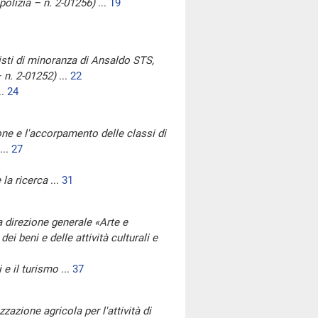
polizia – n. 2-01256)
...
19
nisti di minoranza di Ansaldo STS,
– n. 2-01252)
...
22
..
24
one e l'accorpamento delle classi di
...
27
 la ricerca
...
31
a direzione generale «Arte e
i beni e delle attività culturali e
i e il turismo
...
37
zazione agricola per l'attività di