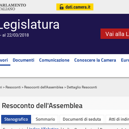
Legislatura
Vai alla 
- al 22/03/2018
vori
Documenti
Comunicazione
Conoscere la Camera
Eur
ri
>
Resoconti
>
Resoconti dell'Assemblea
> Dettaglio Resoconti
Resoconto dell'Assemblea
Stenografico
Sommario
Documenti di seduta
Atti di indi