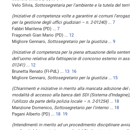
Velo Silvia,
Sottosegretaria per l'ambiente e la tutela del terr
(Iniziative di competenza volte a garantire ai comuni l'erogazi
per la gestione degli uffici giudiziari – n. 2-01240)
...
7
Fabbri Marilena (PD) ...
7
Fragomeli Gian Mario (PD) ...
12
Migliore Gennaro,
Sottosegretario per la giustizia
...
9
(Iniziative di competenza per la piena attuazione della sentenz
dell'uomo relativa alla fattispecie di concorso esterno in ass
01241)
...
12
Brunetta Renato (FI-PdL) ...
13
16
Migliore Gennaro,
Sottosegretario per la giustizia
...
15
(Chiarimenti e iniziative in merito alla mancata adozione del 
modalità di accesso alla banca dati SDI (Sistema d'Indagine),
l'utilizzo da parte della polizia locale – n. 2-01254)
...
18
Manzione Domenico,
Sottosegretario per l'interno
...
18
Pagani Alberto (PD) ...
18
19
(Intendimenti in merito ad un procedimento disciplinare avvia