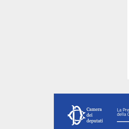
La Pr
della