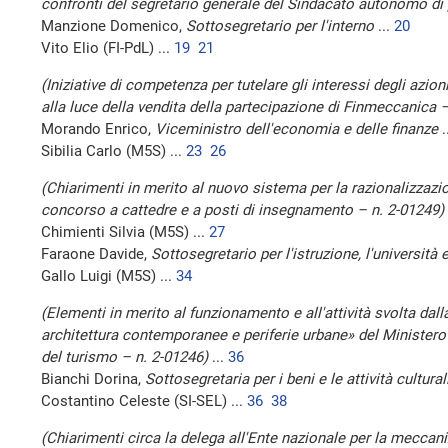
confronti del segretario generale del Sindacato autonomo di 
Manzione Domenico,
Sottosegretario per l'interno
...
20
Vito Elio (FI-PdL) ...
19
21
(Iniziative di competenza per tutelare gli interessi degli azio
alla luce della vendita della partecipazione di Finmeccanica 
Morando Enrico,
Viceministro dell'economia e delle finanze
.
Sibilia Carlo (M5S) ...
23
26
(Chiarimenti in merito al nuovo sistema per la razionalizzazi
concorso a cattedre e a posti di insegnamento – n. 2-01249)
Chimienti Silvia (M5S) ...
27
Faraone Davide,
Sottosegretario per l'istruzione, l'università e
Gallo Luigi (M5S) ...
34
(Elementi in merito al funzionamento e all'attività svolta dall
architettura contemporanee e periferie urbane» del Ministero de
del turismo – n. 2-01246)
...
36
Bianchi Dorina,
Sottosegretaria per i beni e le attività cultural
Costantino Celeste (SI-SEL) ...
36
38
(Chiarimenti circa la delega all'Ente nazionale per la meccaniz