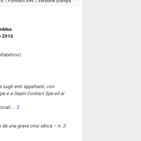
ro
Formato Xml
Versione Stampa
emblea
io 2016
alfabetico)
a sugli enti appaltanti, con
 Spa e a Gepin Contact Spa ed ai
ociali
...
3
 da una grave crisi idrica – n. 2-