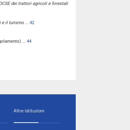
CSE dei trattori agricoli e forestali
i e il turismo
...
42
egolamento) ...
44
Altre istituzioni