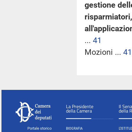
gestione delle
risparmiatori
all'applicazi
...
41
Mozioni ...
41
La Presidente
Il Sen
della Camera
della 
Portale storico
BIOGRAFIA
L'ISTITU