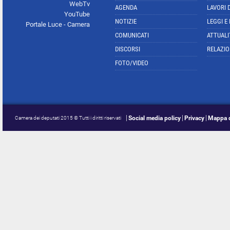
WebTv
AGENDA
LAVORI 
YouTube
NOTIZIE
LEGGI E
Portale Luce - Camera
COMUNICATI
ATTUALI
DISCORSI
RELAZIO
FOTO/VIDEO
Social media policy
Privacy
Mappa d
Camera dei deputati 2015 © Tutti i diritti riservati