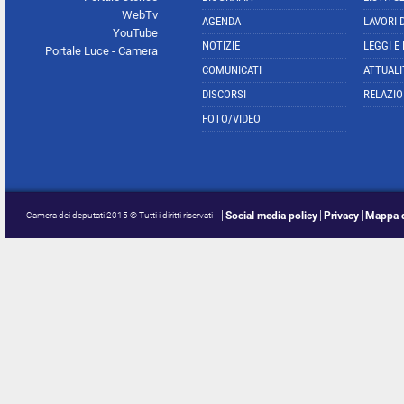
WebTv
AGENDA
LAVORI 
YouTube
NOTIZIE
LEGGI E
Portale Luce - Camera
COMUNICATI
ATTUALI
DISCORSI
RELAZIO
FOTO/VIDEO
Social media policy
Privacy
Mappa d
Camera dei deputati 2015 © Tutti i diritti riservati