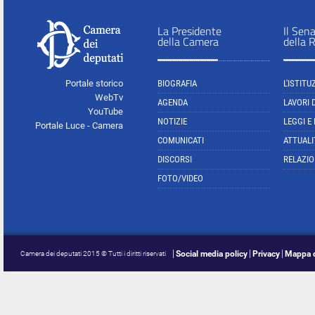
La Presidente
Il Sen
della Camera
della 
Portale storico
BIOGRAFIA
L'ISTITU
WebTv
AGENDA
LAVORI 
YouTube
NOTIZIE
LEGGI E
Portale Luce - Camera
COMUNICATI
ATTUALI
DISCORSI
RELAZIO
FOTO/VIDEO
Social media policy
Privacy
Mappa d
Camera dei deputati 2015 © Tutti i diritti riservati