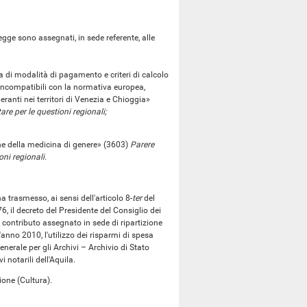
ge sono assegnati, in sede referente, alle
di modalità di pagamento e criteri di calcolo
i incompatibili con la normativa europea,
ranti nei territori di Venezia e Chioggia»
are per le questioni regionali;
ne della medicina di genere» (3603)
Parere
oni regionali.
 trasmesso, ai sensi dell'articolo 8-
ter
del
, il decreto del Presidente del Consiglio dei
n contributo assegnato in sede di ripartizione
l'anno 2010, l'utilizzo dei risparmi di spesa
generale per gli Archivi – Archivio di Stato
 notarili dell'Aquila.
one (Cultura).