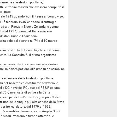
ente alle elezioni politiche;
 i cittadini maschi che avessero compiuto il
bilitato;
io 1945 quando, con il Paese ancora diviso,
o
l 1
febbraio 1945, che sancì il suffragio
to ad altri Paesi: in Nuova Zelanda le donne
to dal 1917; prima dell'Italia avevano
 Pakistan, Cuba e Thailandia;
cita solo dal decreto n. 74 del 10 marzo
si era costituita la Consulta, che ebbe come
tuente. La Consulta fu il primo organismo
o e passivo fu in occasione delle elezioni
i: la partecipazione alle urne fu altissima, ne
d essere elette in elezioni politiche:
hi dell'Assemblea costituente sedettero le
lla DC, nove del PCI, due del PSIUP ed una
 75», incaricata di scrivere la Carta
i; solo più di trent'anni dopo, proprio Nilde
i, una delle cinque più alte cariche dello Stato
er tre legislature, dal 1979 al 1992;
un'assemblea democratica fu Angela Guidi
 le Madri lottarono e furono attente alle