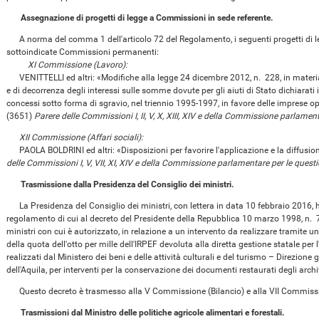
Assegnazione di progetti di legge a Commissioni in sede referente.
A norma del comma 1 dell'articolo 72 del Regolamento, i seguenti progetti di leg
sottoindicate Commissioni permanenti:
XI Commissione (Lavoro):
VENITTELLI ed altri: «Modifiche alla legge 24 dicembre 2012, n. 228, in materia 
e di decorrenza degli interessi sulle somme dovute per gli aiuti di Stato dichiarat
concessi sotto forma di sgravio, nel triennio 1995-1997, in favore delle imprese ope
(3651)
Parere delle Commissioni I, II, V, X, XIII, XIV e della Commissione parlament
XII Commissione (Affari sociali):
PAOLA BOLDRINI ed altri: «Disposizioni per favorire l'applicazione e la diffusio
delle Commissioni I, V, VII, XI, XIV e della Commissione parlamentare per le questi
Trasmissione dalla Presidenza del Consiglio dei ministri.
La Presidenza del Consiglio dei ministri, con lettera in data 10 febbraio 2016, ha
regolamento di cui al decreto del Presidente della Repubblica 10 marzo 1998, n. 76
ministri con cui è autorizzato, in relazione a un intervento da realizzare tramite u
della quota dell'otto per mille dell'IRPEF devoluta alla diretta gestione statale per 
realizzati dal Ministero dei beni e delle attività culturali e del turismo – Direzione 
dell'Aquila, per interventi per la conservazione dei documenti restaurati degli archivi
Questo decreto è trasmesso alla V Commissione (Bilancio) e alla VII Commissi
Trasmissioni dal Ministro delle politiche agricole alimentari e forestali.