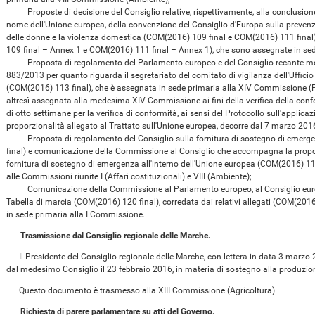
Proposte di decisione del Consiglio relative, rispettivamente, alla conclusione 
nome dell'Unione europea, della convenzione del Consiglio d'Europa sulla prevenzio
delle donne e la violenza domestica (COM(2016) 109 final e COM(2016) 111 final),
109 final – Annex 1 e COM(2016) 111 final – Annex 1), che sono assegnate in sede 
Proposta di regolamento del Parlamento europeo e del Consiglio recante mod
883/2013 per quanto riguarda il segretariato del comitato di vigilanza dell'Ufficio
(COM(2016) 113 final), che è assegnata in sede primaria alla XIV Commissione (Po
altresì assegnata alla medesima XIV Commissione ai fini della verifica della confor
di otto settimane per la verifica di conformità, ai sensi del Protocollo sull'applicazi
proporzionalità allegato al Trattato sull'Unione europea, decorre dal 7 marzo 201
Proposta di regolamento del Consiglio sulla fornitura di sostegno di emergen
final) e comunicazione della Commissione al Consiglio che accompagna la propos
fornitura di sostegno di emergenza all'interno dell'Unione europea (COM(2016) 11
alle Commissioni riunite I (Affari costituzionali) e VIII (Ambiente);
Comunicazione della Commissione al Parlamento europeo, al Consiglio europ
Tabella di marcia (COM(2016) 120 final), corredata dai relativi allegati (COM(201
in sede primaria alla I Commissione.
Trasmissione dal Consiglio regionale delle Marche.
Il Presidente del Consiglio regionale delle Marche, con lettera in data 3 marz
dal medesimo Consiglio il 23 febbraio 2016, in materia di sostegno alla produzion
Questo documento è trasmesso alla XIII Commissione (Agricoltura).
Richiesta di parere parlamentare su atti del Governo.