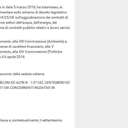
era in data 5 marzo 2016, ha trasmesso, ai
lamentare sullo schema di decreto legislativo
14/25/UE sull'aggiudicazione dei contratti di
ei settori dell'acqua, dell'energia, dei
ia di contratti pubblici relativi a lavori, servizi
amento, alla VIII Commissione (Ambiente) e,
ze di carattere finanziario, alla V
lamento, alla XIV Commissione (Politiche
 il 6 aprile 2016.
soconto della seduta odierna.
 MELONI ED ALTRI N. 1-01182, CENTEMERO ED
1-01186 CONCERNENTI INIZIATIVE IN
ana e, contestualmente, il settantesimo