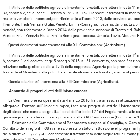
o
Il Ministro delle politiche agricole alimentari e forestali, con lettera in data 1
ma
33, comma 2, della legge 11 febbraio 1992, n. 157, i rapporti informativi in merito a
materia venatoria, trasmessi, con riferimento all'anno 2013, dalle province autono
Piemonte, Friuli Venezia Giulia, Veneto, Emilia-Romagna, Toscana, Umbria, Lazio, P
nonché, con riferimento all'anno 2014, dalle province autonome di Trento e di Bo
Veneto, Friuli Venezia Giulia, Emilia-Romagna, Toscana, Umbria, Lazio, Abruzzo, Pu
Questi documenti sono trasmessi alla XIII Commissione (Agricoltura).
o
Il Ministro delle politiche agricole alimentari e forestali, con lettera in data 1
ma
6, comma 1, del decreto-legge 5 maggio 2015, n. 51, convertito, con modificazioni,
relazione sulla gestione delle attività della soppressa Agenzia per la promozion
trasferite al Ministero delle politiche agricole alimentari e forestali, riferita al p
Questa relazione è trasmessa alla XIII Commissione (Agricoltura).
Annunzio di progetti di atti dell'Unione europea.
La Commissione europea, in data 4 marzo 2016, ha trasmesso, in attuazione del
allegato al Trattato sull'Unione europea, i seguenti progetti di atti dell'Unione ste
degli stessi, che sono assegnati, ai sensi dell'articolo 127 del Regolamento, alle s
già assegnati alla stessa in sede primaria, della XIV Commissione (Politiche dell
Relazione della Commissione al Parlamento europeo, al Consiglio, al Comitat
Comitato delle regioni – Ottava relazione sullo stato di attuazione e i programmi p
della direttiva 91/271/CEE concernente il trattamento delle acque reflue urbane 
primaria alla VIII Commissione (Ambiente);