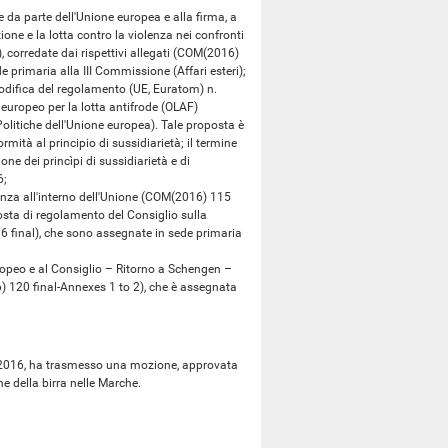
da parte dell'Unione europea e alla firma, a
ne e la lotta contro la violenza nei confronti
 corredate dai rispettivi allegati (COM(2016)
primaria alla III Commissione (Affari esteri);
ifica del regolamento (UE, Euratom) n.
 europeo per la lotta antifrode (OLAF)
litiche dell'Unione europea). Tale proposta è
mità al principio di sussidiarietà; il termine
one dei princìpi di sussidiarietà e di
6;
za all'interno dell'Unione (COM(2016) 115
ta di regolamento del Consiglio sulla
6 final), che sono assegnate in sede primaria
eo e al Consiglio – Ritorno a Schengen –
6) 120 final-Annexes 1 to 2), che è assegnata
o 2016, ha trasmesso una mozione, approvata
e della birra nelle Marche.