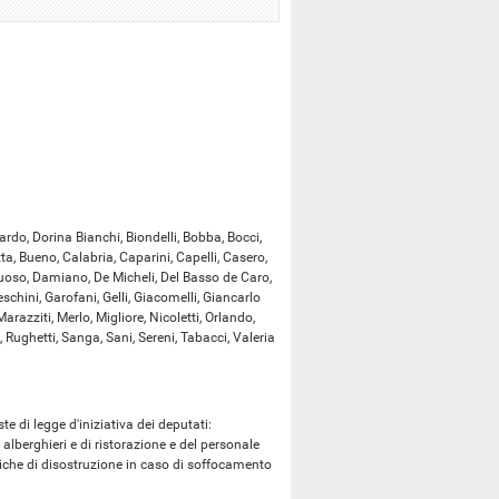
do, Dorina Bianchi, Biondelli, Bobba, Bocci,
tta, Bueno, Calabria, Caparini, Capelli, Casero,
ruoso, Damiano, De Micheli, Del Basso de Caro,
eschini, Garofani, Gelli, Giacomelli, Giancarlo
Marazziti, Merlo, Migliore, Nicoletti, Orlando,
 Rughetti, Sanga, Sani, Sereni, Tabacci, Valeria
di legge d'iniziativa dei deputati:
berghieri e di ristorazione e del personale
niche di disostruzione in caso di soffocamento