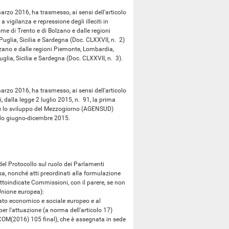
rzo 2016, ha trasmesso, ai sensi dell'articolo
 vigilanza e repressione degli illeciti in
me di Trento e di Bolzano e dalle regioni
uglia, Sicilia e Sardegna (Doc. CLXXVII, n. 2)
lzano e dalle regioni Piemonte, Lombardia,
glia, Sicilia e Sardegna (Doc. CLXXVII, n. 3).
rzo 2016, ha trasmesso, ai sensi dell'articolo
 dalla legge 2 luglio 2015, n. 91, la prima
e e lo sviluppo del Mezzogiorno (AGENSUD)
eriodo giugno-dicembre 2015.
 Protocollo sul ruolo dei Parlamenti
ssa, nonché atti preordinati alla formulazione
ottoindicate Commissioni, con il parere, se non
'Unione europea):
o economico e sociale europeo e al
er l'attuazione (a norma dell'articolo 17)
(COM(2016) 105 final), che è assegnata in sede