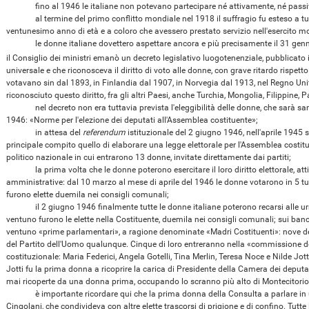
fino al 1946 le italiane non potevano partecipare né attivamente, né passivam
al termine del primo conflitto mondiale nel 1918 il suffragio fu esteso a tutti
ventunesimo anno di età e a coloro che avessero prestato servizio nell'esercito mo
le donne italiane dovettero aspettare ancora e più precisamente il 31 genna
il Consiglio dei ministri emanò un decreto legislativo luogotenenziale, pubblicato i
universale e che riconosceva il diritto di voto alle donne, con grave ritardo rispet
votavano sin dal 1893, in Finlandia dal 1907, in Norvegia dal 1913, nel Regno Uni
riconosciuto questo diritto, fra gli altri Paesi, anche Turchia, Mongolia, Filippine,
nel decreto non era tuttavia prevista l'eleggibilità delle donne, che sarà san
1946: «Norme per l'elezione dei deputati all'Assemblea costituente»;
in attesa del
referendum
istituzionale del 2 giugno 1946, nell'aprile 1945 
principale compito quello di elaborare una legge elettorale per l'Assemblea costi
politico nazionale in cui entrarono 13 donne, invitate direttamente dai partiti;
la prima volta che le donne poterono esercitare il loro diritto elettorale, attiv
amministrative: dal 10 marzo al mese di aprile del 1946 le donne votarono in 5 turn
furono elette duemila nei consigli comunali;
il 2 giugno 1946 finalmente tutte le donne italiane poterono recarsi alle urne e
ventuno furono le elette nella Costituente, duemila nei consigli comunali; sui banc
ventuno «prime parlamentari», a ragione denominate «Madri Costituenti»: nove de
del Partito dell'Uomo qualunque. Cinque di loro entreranno nella «commissione dei
costituzionale: Maria Federici, Angela Gotelli, Tina Merlin, Teresa Noce e Nilde Jott
Jotti fu la prima donna a ricoprire la carica di Presidente della Camera dei deputat
mai ricoperte da una donna prima, occupando lo scranno più alto di Montecitorio p
è importante ricordare qui che la prima donna della Consulta a parlare in 
Cingolani, che condivideva con altre elette trascorsi di prigione e di confino. Tutte