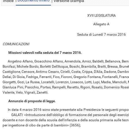
Documento intero
Indice
Versione Stampa
XVII LEGISLATURA
Allegato A
Seduta di Lunedì 7 marzo 2016
COMUNICAZIONI
Missioni valevoli nella seduta del 7 marzo 2016.
Angelino Alfano, Gioacchino Alfano, Amendola, Amici, Baldelli, Bellanova, Bernar
Bonifazi, Michele Bordo, Borletti Dell'Acqua, Boschi, Brambilla, Bratti, Bressa, Brune
Castiglione, Censore, Antimo Cesaro, Cirielli, Costa, Crippa, D'Alia, Dadone, Damb
Dellai, Di Gioia, Fedriga, Ferranti, Fico, Fioroni, Gregorio Fontana, Fontanelli, Franc
Giorgetti, Gozi, La Russa, Locatelli, Lorenzin, Losacco, Lotti, Lupi, Madia, Manciulli, 
Gianluca Pini, Pisicchio, Portas, Rampelli, Ravetto, Rigoni, Rosato, Domenico Rossi,
Valente, Velo, Vignali, Zanetti.
Annunzio di proposte di legge.
In data 4 marzo 2016 sono state presentate alla Presidenza le seguenti proposte 
GALATI: «Introduzione dell'obbligo di formazione del personale degli esercizi al
docente e non docente della scuola dell'infanzia e della scuola primaria sulle tec
per ingestione di cibo da parte di bambini» (3656);