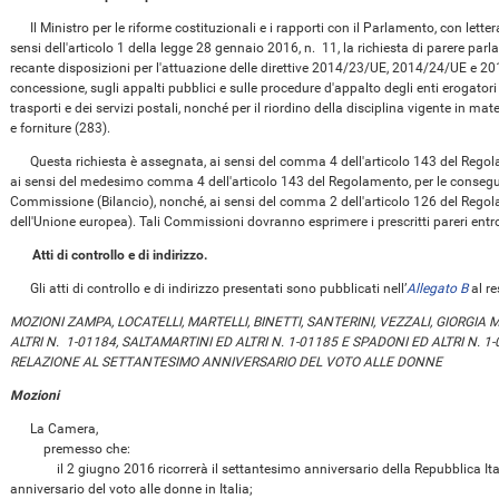
Il Ministro per le riforme costituzionali e i rapporti con il Parlamento, con lett
sensi dell'articolo 1 della legge 28 gennaio 2016, n. 11, la richiesta di parere par
recante disposizioni per l'attuazione delle direttive 2014/23/UE, 2014/24/UE e 20
concessione, sugli appalti pubblici e sulle procedure d'appalto degli enti erogatori n
trasporti e dei servizi postali, nonché per il riordino della disciplina vigente in mater
e forniture (283).
Questa richiesta è assegnata, ai sensi del comma 4 dell'articolo 143 del Regol
ai sensi del medesimo comma 4 dell'articolo 143 del Regolamento, per le conseguen
Commissione (Bilancio), nonché, ai sensi del comma 2 dell'articolo 126 del Rego
dell'Unione europea). Tali Commissioni dovranno esprimere i prescritti pareri entro
Atti di controllo e di indirizzo.
Gli atti di controllo e di indirizzo presentati sono pubblicati nell’
Allegato B
al re
MOZIONI ZAMPA, LOCATELLI, MARTELLI, BINETTI, SANTERINI, VEZZALI, GIORGIA
ALTRI N. 1-01184, SALTAMARTINI ED ALTRI N. 1-01185 E SPADONI ED ALTRI N. 
RELAZIONE AL SETTANTESIMO ANNIVERSARIO DEL VOTO ALLE DONNE
Mozioni
La Camera,
premesso che:
il 2 giugno 2016 ricorrerà il settantesimo anniversario della Repubblica Itali
anniversario del voto alle donne in Italia;