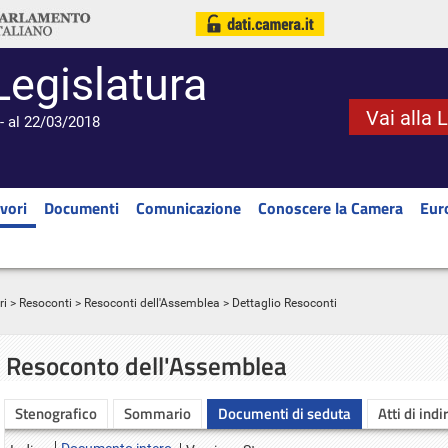
Legislatura
Vai alla 
- al 22/03/2018
vori
Documenti
Comunicazione
Conoscere la Camera
Eur
ri
>
Resoconti
>
Resoconti dell'Assemblea
> Dettaglio Resoconti
Resoconto dell'Assemblea
Stenografico
Sommario
Documenti di seduta
Atti di indi