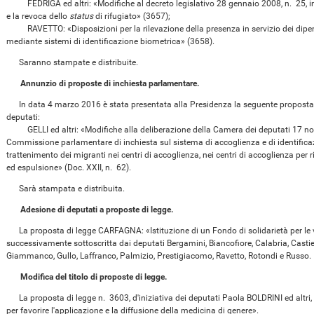
FEDRIGA ed altri: «Modifiche al decreto legislativo 28 gennaio 2008, n. 25, in
e la revoca dello
status
di rifugiato» (3657);
RAVETTO: «Disposizioni per la rilevazione della presenza in servizio dei dipen
mediante sistemi di identificazione biometrica» (3658).
Saranno stampate e distribuite.
Annunzio di proposte di inchiesta parlamentare.
In data 4 marzo 2016 è stata presentata alla Presidenza la seguente proposta di
deputati:
GELLI ed altri: «Modifiche alla deliberazione della Camera dei deputati 17 nov
Commissione parlamentare di inchiesta sul sistema di accoglienza e di identificaz
trattenimento dei migranti nei centri di accoglienza, nei centri di accoglienza per ri
ed espulsione» (Doc. XXII, n. 62).
Sarà stampata e distribuita.
Adesione di deputati a proposte di legge.
La proposta di legge CARFAGNA: «Istituzione di un Fondo di solidarietà per le vit
successivamente sottoscritta dai deputati Bergamini, Biancofiore, Calabria, Castie
Giammanco, Gullo, Laffranco, Palmizio, Prestigiacomo, Ravetto, Rotondi e Russo.
Modifica del titolo di proposte di legge.
La proposta di legge n. 3603, d'iniziativa dei deputati Paola BOLDRINI ed altri, 
per favorire l'applicazione e la diffusione della medicina di genere».