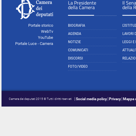
La Presidente
Il Sen
della Camera
della 
Portale storico
BIOGRAFIA
L'ISTITU
WebTv
AGENDA
LAVORI 
YouTube
NOTIZIE
LEGGI E
Portale Luce - Camera
COMUNICATI
ATTUALI
DISCORSI
RELAZIO
FOTO/VIDEO
Social media policy
Privacy
Mappa d
Camera dei deputati 2015 © Tutti i diritti riservati