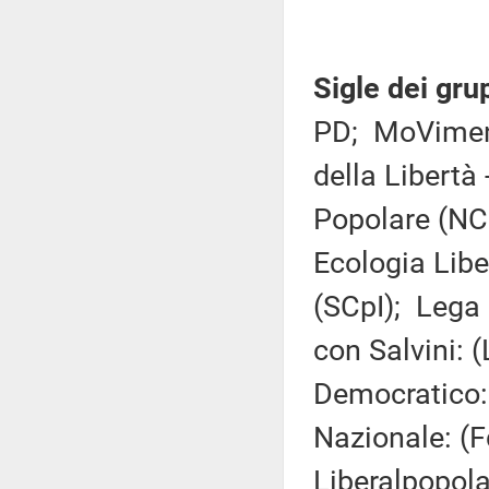
Sigle dei gru
PD; MoVimento
della Libertà
Popolare (NCD
Ecologia Liber
(SCpI); Lega 
con Salvini: 
Democratico: 
Nazionale: (F
Liberalpopo