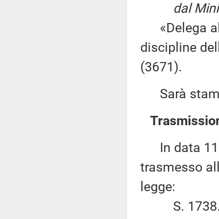
dal Mini
«Delega al G
discipline del
(3671).
Sarà stampat
Trasmission
In data 11 m
trasmesso all
legge:
S. 1738. – 