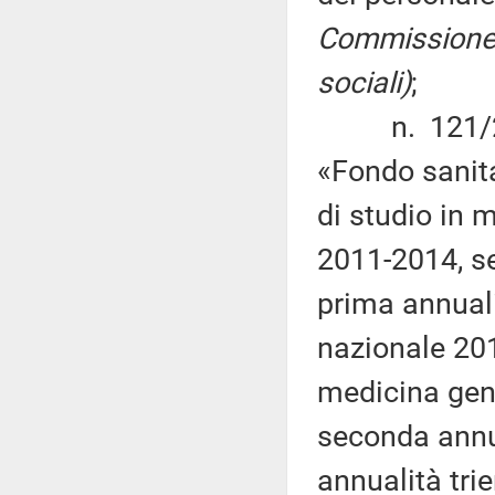
Commissione (
sociali)
;
n. 121/2015
«Fondo sanit
di studio in 
2011-2014, s
prima annuali
nazionale 201
medicina gene
seconda annu
annualità tr