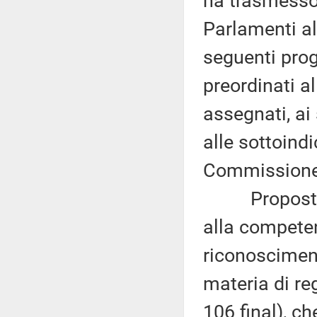
ha trasmesso,
Parlamenti al
seguenti proge
preordinati a
assegnati, ai
alle sottoind
Commissione 
Proposta di
alla competen
riconosciment
materia di re
106 final), ch