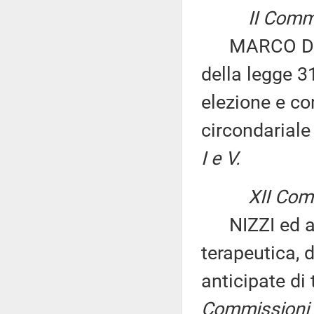
II Commi
MARCO DI ST
della legge 3
elezione e co
circondariale
I e V.
XII Comm
NIZZI ed altr
terapeutica, 
anticipate di
Commissioni I,