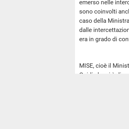
emerso nelle interc
sono coinvolti anc
caso della Ministr
dalle intercettazio
era in grado di con
MISE, cioè il Mini
Guidi che si è dim
Vincenti. E noi ci
lì e De Vincenti, i
In più, voglio ri
quattordici deputa
quattordici parlam