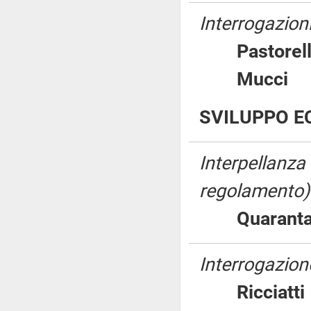
Interrogazioni
Pastore
Mucc
SVILUPPO E
Interpellanza
regolamento)
Quara
Interrogazion
Ricciat