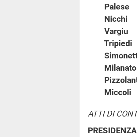
Pales
Nicch
Vargi
Tripie
Simone
Milana
Pizzol
Micco
ATTI DI CON
PRESIDENZA 