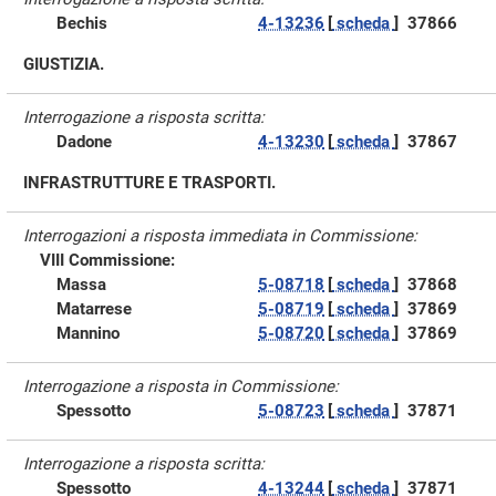
Bechis
4-13236
[
scheda
]
37866
GIUSTIZIA.
Interrogazione a risposta scritta:
Dadone
4-13230
[
scheda
]
37867
INFRASTRUTTURE E TRASPORTI.
Interrogazioni a risposta immediata in Commissione:
VIII Commissione:
Massa
5-08718
[
scheda
]
37868
Matarrese
5-08719
[
scheda
]
37869
Mannino
5-08720
[
scheda
]
37869
Interrogazione a risposta in Commissione:
Spessotto
5-08723
[
scheda
]
37871
Interrogazione a risposta scritta:
Spessotto
4-13244
[
scheda
]
37871