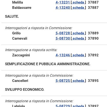
Melilla
4-13231
[
scheda
]
37887
Baldassarre
4-13240
[
scheda
]
37887
SALUTE.
Interrogazioni a risposta in Commissione:
Grillo
5-08728
[
scheda
]
37889
Carnevali
5-08730
[
scheda
]
37890
Interrogazione a risposta scritta:
Zaccagnini
4-13246
[
scheda
]
37892
SEMPLIFICAZIONE E PUBBLICA AMMINISTRAZIONE.
Interrogazione a risposta in Commissione:
Cancelleri
5-08725
[
scheda
]
37895
SVILUPPO ECONOMICO.
Interrogazione a risposta in Commissione:
Labriola
5-08729
[
scheda
]
37897