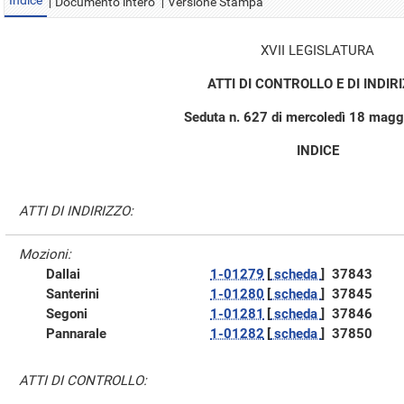
Indice
Documento intero
Versione Stampa
XVII LEGISLATURA
ATTI DI CONTROLLO E DI INDIR
Seduta n. 627 di mercoledì 18 mag
INDICE
ATTI DI INDIRIZZO:
Mozioni:
Dallai
1-01279
[
scheda
]
37843
Santerini
1-01280
[
scheda
]
37845
Segoni
1-01281
[
scheda
]
37846
Pannarale
1-01282
[
scheda
]
37850
ATTI DI CONTROLLO: