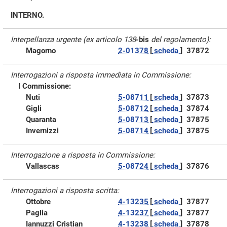
INTERNO.
Interpellanza urgente (ex articolo 138
-bis
del regolamento):
Magorno
2-01378
[
scheda
]
37872
Interrogazioni a risposta immediata in Commissione:
I Commissione:
Nuti
5-08711
[
scheda
]
37873
Gigli
5-08712
[
scheda
]
37874
Quaranta
5-08713
[
scheda
]
37875
Invernizzi
5-08714
[
scheda
]
37875
Interrogazione a risposta in Commissione:
Vallascas
5-08724
[
scheda
]
37876
Interrogazioni a risposta scritta:
Ottobre
4-13235
[
scheda
]
37877
Paglia
4-13237
[
scheda
]
37877
Iannuzzi Cristian
4-13238
[
scheda
]
37878