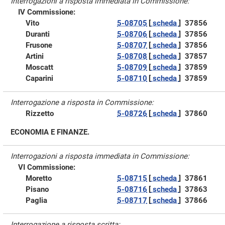
Interrogazioni a risposta immediata in Commissione:
IV Commissione:
Vito
5-08705
[
scheda
]
37856
Duranti
5-08706
[
scheda
]
37856
Frusone
5-08707
[
scheda
]
37856
Artini
5-08708
[
scheda
]
37857
Moscatt
5-08709
[
scheda
]
37859
Caparini
5-08710
[
scheda
]
37859
Interrogazione a risposta in Commissione:
Rizzetto
5-08726
[
scheda
]
37860
ECONOMIA E FINANZE.
Interrogazioni a risposta immediata in Commissione:
VI Commissione:
Moretto
5-08715
[
scheda
]
37861
Pisano
5-08716
[
scheda
]
37863
Paglia
5-08717
[
scheda
]
37866
Interrogazione a risposta scritta: