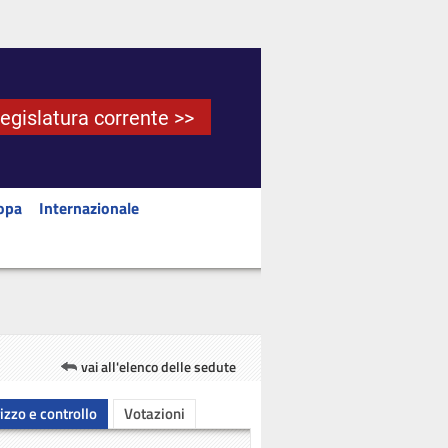
Legislatura corrente >>
opa
Internazionale
vai all'elenco delle sedute
rizzo e controllo
Votazioni