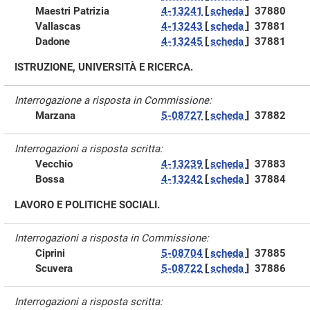
Maestri Patrizia
4-13241
[
scheda
]
37880
Vallascas
4-13243
[
scheda
]
37881
Dadone
4-13245
[
scheda
]
37881
ISTRUZIONE, UNIVERSITÀ E RICERCA.
Interrogazione a risposta in Commissione:
Marzana
5-08727
[
scheda
]
37882
Interrogazioni a risposta scritta:
Vecchio
4-13239
[
scheda
]
37883
Bossa
4-13242
[
scheda
]
37884
LAVORO E POLITICHE SOCIALI.
Interrogazioni a risposta in Commissione:
Ciprini
5-08704
[
scheda
]
37885
Scuvera
5-08722
[
scheda
]
37886
Interrogazioni a risposta scritta: