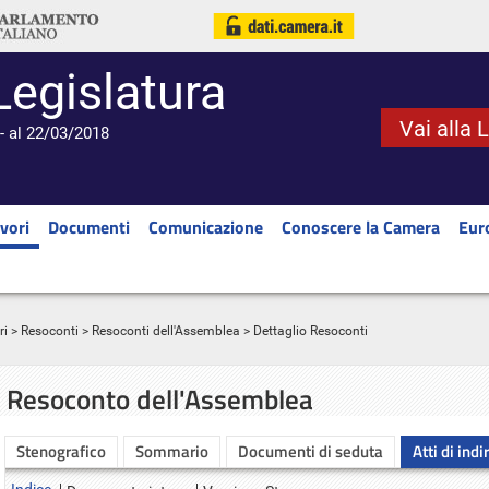
Legislatura
Vai alla 
- al 22/03/2018
vori
Documenti
Comunicazione
Conoscere la Camera
Eur
ri
>
Resoconti
>
Resoconti dell'Assemblea
> Dettaglio Resoconti
Resoconto dell'Assemblea
Stenografico
Sommario
Documenti di seduta
Atti di indi