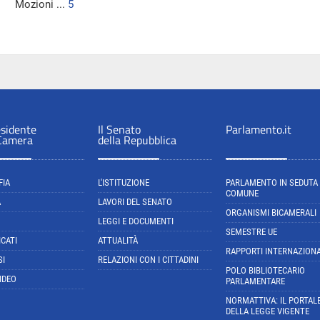
Mozioni ...
5
esidente
Il Senato
Parlamento.it
 Camera
della Repubblica
FIA
L'ISTITUZIONE
PARLAMENTO IN SEDUTA
COMUNE
A
LAVORI DEL SENATO
ORGANISMI BICAMERALI
LEGGI E DOCUMENTI
SEMESTRE UE
CATI
ATTUALITÀ
RAPPORTI INTERNAZIONA
SI
RELAZIONI CON I CITTADINI
POLO BIBLIOTECARIO
IDEO
PARLAMENTARE
NORMATTIVA: IL PORTAL
DELLA LEGGE VIGENTE