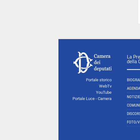
La Pr
della
Portale storico
BIOGRA
WebTv
AGEND
YouTube
NOTIZIE
Portale Luce - Camera
COMUNI
DISCOR
FOTO/V