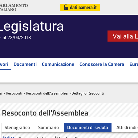
Legislatura
Vai alla 
- al 22/03/2018
vori
Documenti
Comunicazione
Conoscere la Camera
Eur
ri
>
Resoconti
>
Resoconti dell'Assemblea
> Dettaglio Resoconti
Resoconto dell'Assemblea
Stenografico
Sommario
Documenti di seduta
Atti di indi