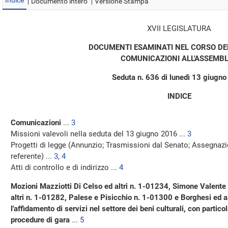
Indice
Documento intero
Versione Stampa
XVII LEGISLATURA
DOCUMENTI ESAMINATI NEL CORSO DE
COMUNICAZIONI ALL'ASSEMB
Seduta n. 636 di lunedì 13 giugn
INDICE
Comunicazioni
...
3
Missioni valevoli nella seduta del 13 giugno 2016 ...
3
Progetti di legge (Annunzio; Trasmissioni dal Senato; Assegna
referente) ...
3
,
4
Atti di controllo e di indirizzo ...
4
Mozioni Mazziotti Di Celso ed altri n. 1-01234, Simone Valente 
altri n. 1-01282, Palese e Pisicchio n. 1-01300 e Borghesi ed a
l'affidamento di servizi nel settore dei beni culturali, con partic
procedure di gara
...
5