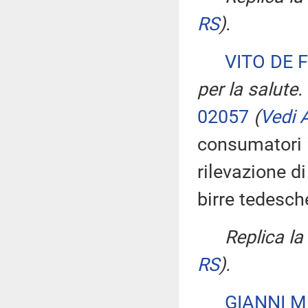
RS
)
.
VITO DE 
per la salute.
02057
(
Vedi A
consumatori i
rilevazione di
birre tedesch
Replica l
RS
)
.
GIANNI M