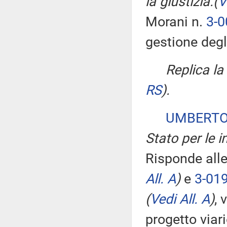
la giustizia.
(
V
Morani n.
3-
gestione degli
Replica l
RS
)
.
UMBERTO
Stato per le in
Risponde alle
All. A
)
e
3-01
(
Vedi All. A
)
, 
progetto viar