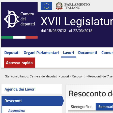
XVII Legislatu
dal 15/03/2013 - al 22/03/2018
Deputati
Organi Parlamentari
Lavori
Documenti
Comun
Accesso rapido
Stai consultando:
Camera dei deputati
>
Lavori
>
Resoconti
>
Resoconti dell'As
Agenda dei Lavori
Resoconto d
Resoconti
Stenografico
Sommar
Assemblea