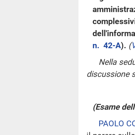
amministrazi
complessivi 
dell'inform
n. 42-A
).
(
V
Nella sedu
discussione su
(Esame dell'
PAOLO C