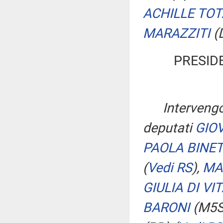
ACHILLE TO
MARAZZITI
(
PRESID
Intervengo
deputati
GIO
PAOLA BINET
(
Vedi RS
)
,
MA
GIULIA DI VI
BARONI
(M5