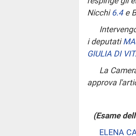
respinge gli 
Nicchi
6.4
e B
Intervengo
i deputati
MA
GIULIA DI VI
La Camera
approva l'arti
(Esame dell'
ELENA C