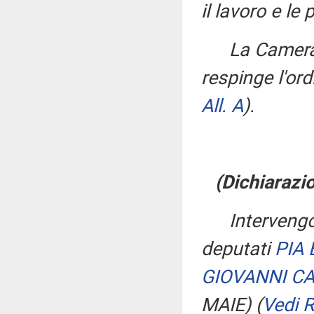
il lavoro e le 
La Camera
respinge l'ord
All. A
)
.
(Dichiarazio
Intervengo
deputati
PIA 
GIOVANNI C
MAIE)
(
Vedi 