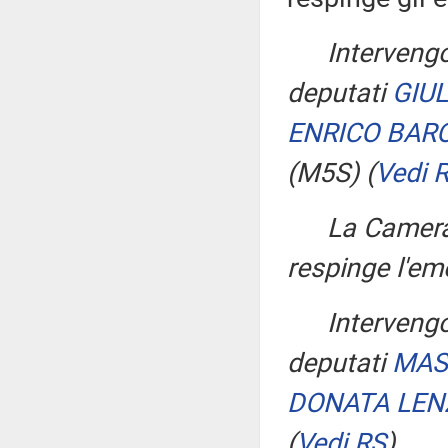
Interveng
deputati
GIUL
ENRICO BAR
(M5S)
(
Vedi 
La Camera
respinge l'e
Interveng
deputati
MAS
DONATA LEN
(
Vedi RS
)
.