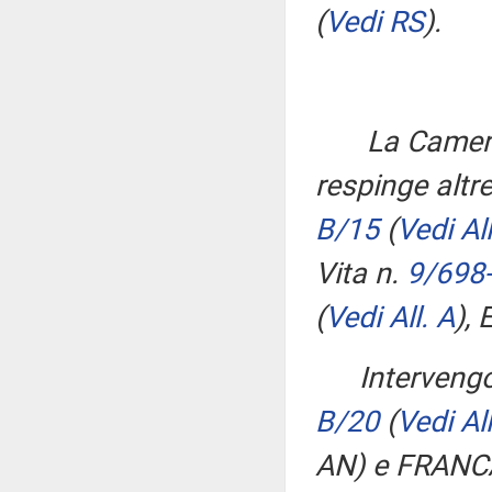
(
Vedi RS
)
.
La Camera,
respinge altre
B/15
(
Vedi All
Vita n.
9/698
(
Vedi All. A
)
, 
Intervengo
B/20
(
Vedi All
AN) e FRANCA