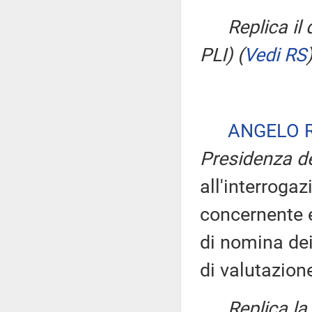
Replica il
PLI)
(
Vedi RS
ANGELO 
Presidenza de
all'interrogaz
concernente el
di nomina de
di valutazion
Replica l