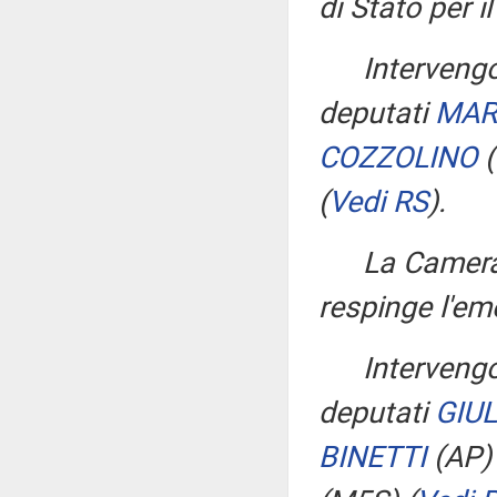
di Stato per il
Interveng
deputati
MAR
COZZOLINO
(
(
Vedi RS
)
.
La Camera
respinge l'e
Interveng
deputati
GIUL
BINETTI
(AP