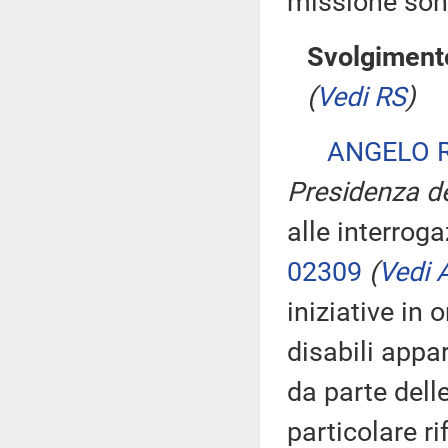
missione son
Svolgimento
(
Vedi RS
)
ANGELO 
Presidenza de
alle interroga
02309
(
Vedi A
iniziative in 
disabili appa
da parte dell
particolare ri