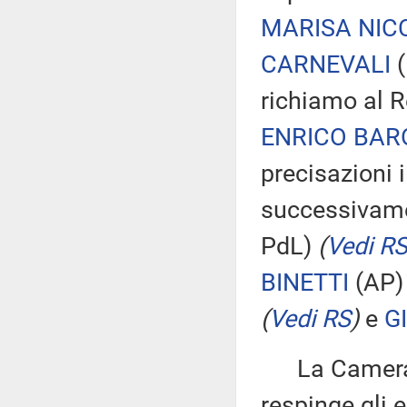
MARISA NIC
CARNEVALI
(
richiamo al 
ENRICO BAR
precisazioni 
successivame
PdL)
(
Vedi R
BINETTI
(AP
(
Vedi RS
)
e
G
La Camera, c
respinge gli