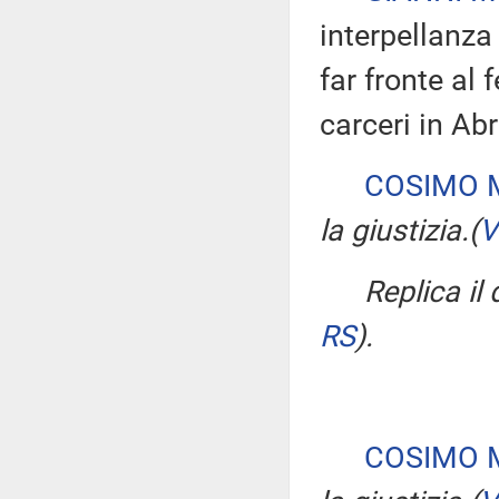
interpellanza
far fronte al
carceri in Ab
COSIMO M
la giustizia.
(
V
Replica il
RS
)
.
COSIMO M