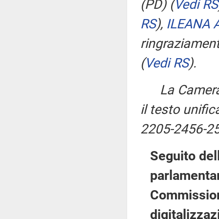
(PD)
(
Vedi RS
RS
)
,
ILEANA 
ringraziament
(
Vedi RS
)
.
La Camer
il testo unifi
2205-2456-25
Seguito del
parlamentar
Commissione
digitalizza