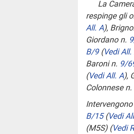
La Camera,
respinge gli o
All. A
)
, Brign
Giordano n.
9
B/9
(
Vedi All.
Baroni n.
9/6
(
Vedi All. A
)
, 
Colonnese n.
Intervengono 
B/15
(
Vedi All
(M5S)
(
Vedi 