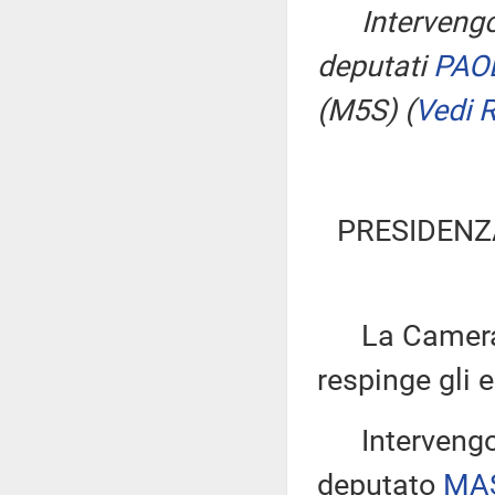
Interveng
deputati
PAO
(M5S)
(
Vedi 
PRESIDENZ
La Camera, c
respinge gli
Intervengon
deputato
MA