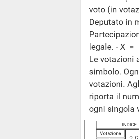
voto (in vota
Deputato in m
Partecipazion
legale. - X =
Le votazioni 
simbolo. Ogni
votazioni. Ag
riporta il nume
ogni singola 
INDIC
Votazione
O G