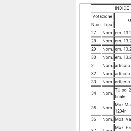
INDIC
Votazione
O
Num
Tipo
27
Nom.
em. 13.
28
Nom.
em. 13.
29
Nom.
em. 13.
30
Nom.
em. 13.
31
Nom.
articolo
32
Nom.
articolo
33
Nom.
articolo
TU pdl 2
34
Nom.
finale
Moz.Mazz
35
Nom.
1234r
36
Nom.
Moz. Val
Moz. Pan
37
Nom.