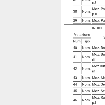
p.I
Moz. Pan
38
Nom.
p.II
39
Nom.
Moz. Pal
INDIC
Votazione
O
Num
Tipo
40
Nom.
Moz. Bor
Moz. Bar
41
Nom.
rif.
Moz.Butt
42
Nom.
rif.
43
Nom.
Moz. Man
44
Nom.
Moz. Sec
45
Nom.
Moz. Sec
Moz. Ram
46
Nom.
p.I