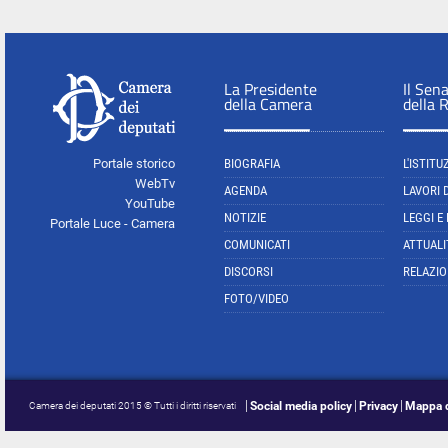
La Presidente
Il Sen
della Camera
della 
Portale storico
BIOGRAFIA
L'ISTITU
WebTv
AGENDA
LAVORI 
YouTube
NOTIZIE
LEGGI E
Portale Luce - Camera
COMUNICATI
ATTUALI
DISCORSI
RELAZIO
FOTO/VIDEO
Social media policy
Privacy
Mappa d
Camera dei deputati 2015 © Tutti i diritti riservati