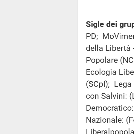
Sigle dei gru
PD; MoVimento
della Libertà
Popolare (NCD
Ecologia Liber
(SCpI); Lega 
con Salvini: 
Democratico: 
Nazionale: (F
Liberalpopo