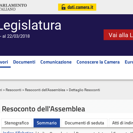
Legislatura
Vai alla 
- al 22/03/2018
vori
Documenti
Comunicazione
Conoscere la Camera
Eur
ri
>
Resoconti
>
Resoconti dell'Assemblea
> Dettaglio Resoconti
Resoconto dell'Assemblea
Stenografico
Sommario
Documenti di seduta
Atti di indi