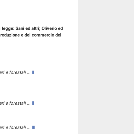
 legge: Sani ed altri; Oliverio ed
a produzione e del commercio del
ri e forestali
...
II
ri e forestali
...
II
ri e forestali
...
III