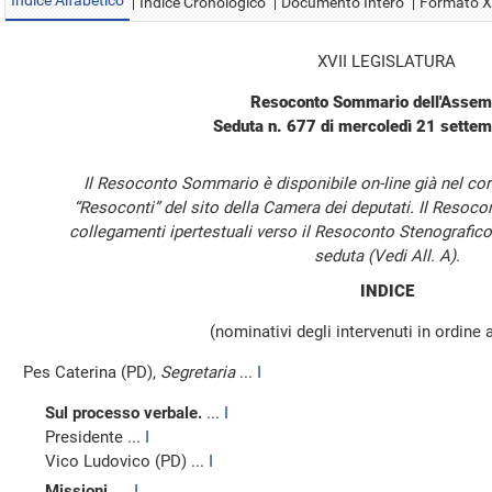
Indice Alfabetico
Indice Cronologico
Documento Intero
Formato 
XVII LEGISLATURA
Resoconto Sommario dell'Assem
Seduta n. 677 di mercoledì 21 sette
Il Resoconto Sommario è disponibile on-line già nel cor
“Resoconti” del sito della Camera dei deputati. Il Resoc
collegamenti ipertestuali verso il Resoconto Stenografico
seduta (Vedi All. A).
INDICE
(nominativi degli intervenuti in ordine 
Pes Caterina (PD),
Segretaria
...
I
Sul processo verbale.
...
I
Presidente ...
I
Vico Ludovico (PD) ...
I
Missioni.
...
I