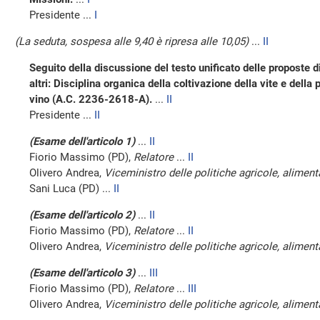
Presidente ...
I
(La seduta, sospesa alle 9,40 è ripresa alle 10,05)
...
II
Seguito della discussione del testo unificato delle proposte di
altri: Disciplina organica della coltivazione della vite e dell
vino (A.C. 2236-2618-A).
...
II
Presidente ...
II
(Esame dell'articolo 1)
...
II
Fiorio Massimo (PD),
Relatore
...
II
Olivero Andrea,
Viceministro delle politiche agricole, alimenta
Sani Luca (PD) ...
II
(Esame dell'articolo 2)
...
II
Fiorio Massimo (PD),
Relatore
...
II
Olivero Andrea,
Viceministro delle politiche agricole, alimenta
(Esame dell'articolo 3)
...
III
Fiorio Massimo (PD),
Relatore
...
III
Olivero Andrea,
Viceministro delle politiche agricole, alimenta