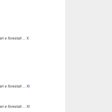
ri e forestali
...
X
ri e forestali
...
XI
ri e forestali
...
XI