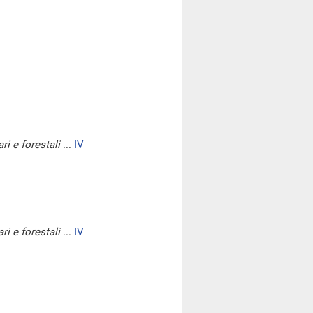
ri e forestali
...
IV
ri e forestali
...
IV