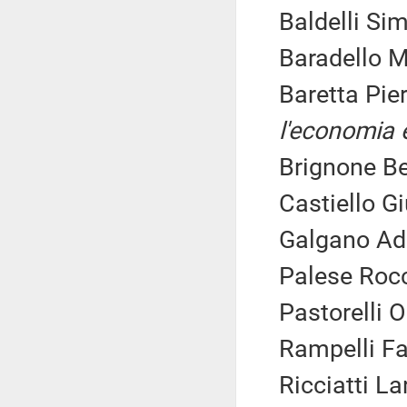
Baldelli Sim
Baradello M
Baretta Pie
l'economia e
Brignone Be
Castiello G
Galgano Adr
Palese Rocc
Pastorelli O
Rampelli Fa
Ricciatti La