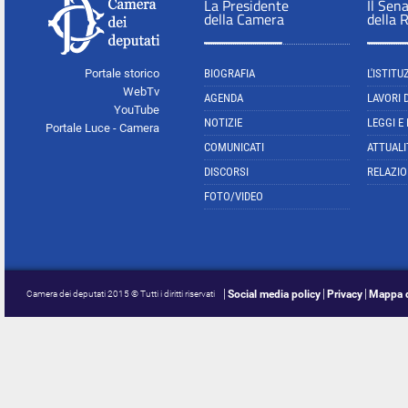
La Presidente
Il Sen
della Camera
della 
Portale storico
BIOGRAFIA
L'ISTITU
WebTv
AGENDA
LAVORI 
YouTube
NOTIZIE
LEGGI E
Portale Luce - Camera
COMUNICATI
ATTUALI
DISCORSI
RELAZIO
FOTO/VIDEO
Social media policy
Privacy
Mappa d
Camera dei deputati 2015 © Tutti i diritti riservati