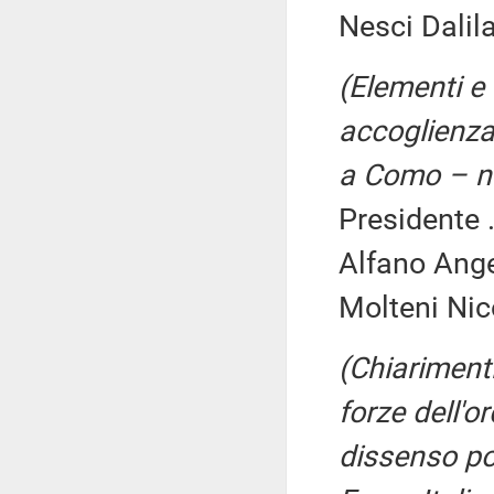
Nesci Dalil
(Elementi e 
accoglienza 
a Como – n
Presidente .
Alfano Ange
Molteni Nic
(Chiariment
forze dell'o
dissenso po