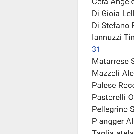
Cera Angelo
Di Gioia Le
Di Stefano F
Iannuzzi Ti
31
Matarrese S
Mazzoli Ale
Palese Rocc
Pastorelli O
Pellegrino S
Plangger Al
Taglialatela