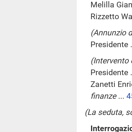
Melilla Gian
Rizzetto Wal
(Annunzio d
Presidente .
(Intervento
Presidente .
Zanetti Enr
finanze
...
4
(La seduta, so
Interrogazi