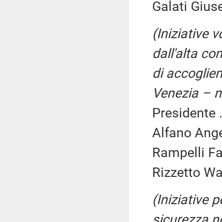
Galati Gius
(Iniziative 
dall'alta co
di accoglien
Venezia – n
Presidente .
Alfano Ange
Rampelli Fa
Rizzetto Wal
(Iniziative p
sicurezza ne