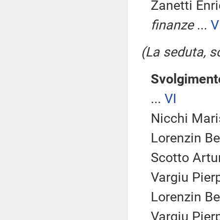
Zanetti Enr
finanze
...
V
(La seduta, so
Svolgimento
...
VI
Nicchi Maris
Lorenzin Be
Scotto Artur
Vargiu Pierp
Lorenzin Be
Vargiu Pierp