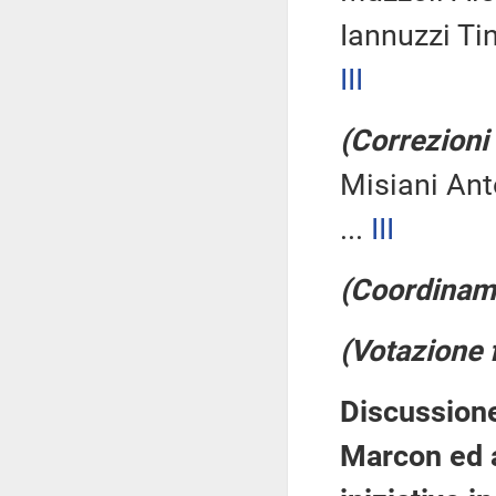
Iannuzzi Ti
III
(Correzioni
Misiani Ant
...
III
(Coordinam
(Votazione 
Discussione 
Marcon ed al