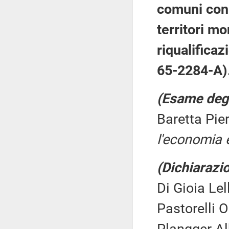
comuni con 
territori mo
riqualificaz
65-2284-A)
(Esame degl
Baretta Pie
l'economia e
(Dichiarazio
Di Gioia Le
Pastorelli O