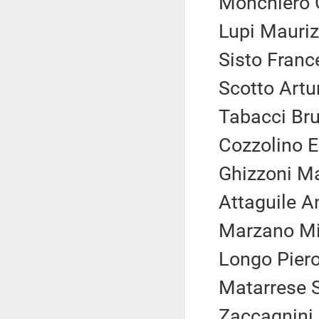
Monchiero G
Lupi Maurizi
Sisto Franc
Scotto Artur
Tabacci Bru
Cozzolino 
Ghizzoni Ma
Attaguile A
Marzano Mic
Longo Piero 
Matarrese S
Zaccagnini 