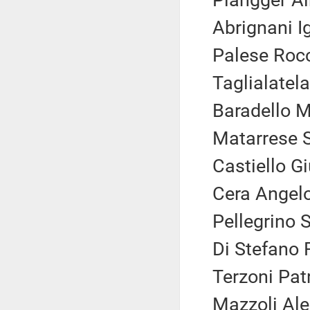
Plangger Al
Abrignani I
Palese Rocc
Taglialatela
Baradello M
Matarrese S
Castiello G
Cera Angelo
Pellegrino S
Di Stefano F
Terzoni Patr
Mazzoli Ale