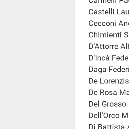
Carinelli Pa
Castelli Lau
Cecconi And
Chimienti Si
D'Attorre Al
D'Incà Fede
Daga Federi
De Lorenzis
De Rosa Ma
Del Grosso 
Dell'Orco M
Di Battista