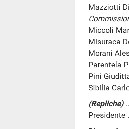
Mazziotti D
Commissio
Miccoli Mar
Misuraca Do
Morani Ales
Parentela P
Pini Giuditt
Sibilia Carl
(Repliche)
.
Presidente .