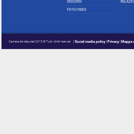
DISCORSI
RELAZIO
FOTO/VIDEO
Social media policy
Privacy
Mappa d
Camera dei deputati 2015 © Tutti i diritti riservati