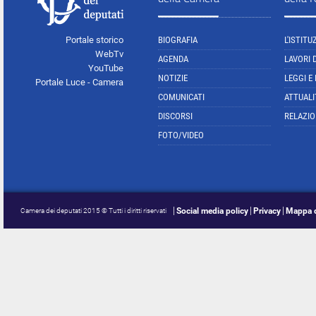
Portale storico
BIOGRAFIA
L'ISTITU
WebTv
AGENDA
LAVORI 
YouTube
NOTIZIE
LEGGI E
Portale Luce - Camera
COMUNICATI
ATTUALI
DISCORSI
RELAZIO
FOTO/VIDEO
Social media policy
Privacy
Mappa d
Camera dei deputati 2015 © Tutti i diritti riservati