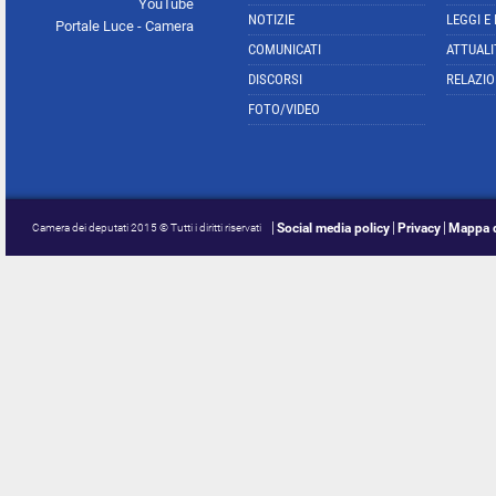
YouTube
NOTIZIE
LEGGI E
Portale Luce - Camera
COMUNICATI
ATTUALI
DISCORSI
RELAZIO
FOTO/VIDEO
Social media policy
Privacy
Mappa d
Camera dei deputati 2015 © Tutti i diritti riservati