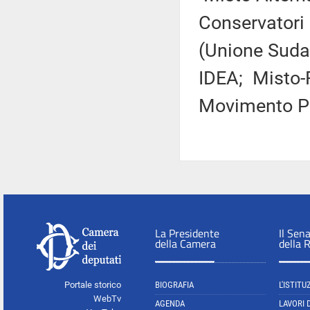
Conservatori 
(Unione Sudam
IDEA; Misto-F
Movimento P
La Presidente
Il Sen
della Camera
della 
Portale storico
BIOGRAFIA
L'ISTITU
WebTv
AGENDA
LAVORI 