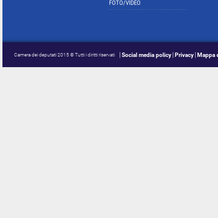
FOTO/VIDEO
Social media policy
Privacy
Mappa d
Camera dei deputati 2015 © Tutti i diritti riservati