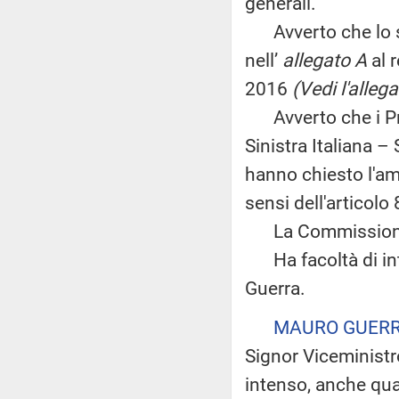
generali.
Avverto che lo s
nell’
allegato A
al 
2016
(Vedi l'alle
Avverto che i Pre
Sinistra Italiana –
hanno chiesto l'amp
sensi dell'articol
La Commissione bi
Ha facoltà di inte
Guerra.
MAURO GUER
Signor Viceministr
intenso, anche qua