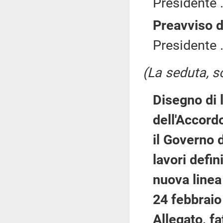
Presidente .
Preavviso d
Presidente .
(La seduta, so
Disegno di 
dell'Accordo
il Governo 
lavori defin
nuova linea 
24 febbraio
Allegato, f