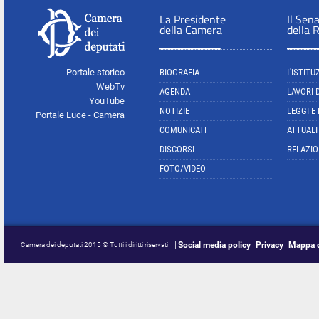
La Presidente
Il Sen
della Camera
della 
Portale storico
BIOGRAFIA
L'ISTITU
WebTv
AGENDA
LAVORI 
YouTube
NOTIZIE
LEGGI E
Portale Luce - Camera
COMUNICATI
ATTUALI
DISCORSI
RELAZIO
FOTO/VIDEO
Social media policy
Privacy
Mappa d
Camera dei deputati 2015 © Tutti i diritti riservati