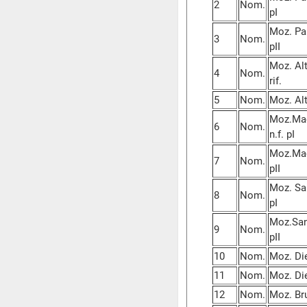
2
Nom.
pI
Moz. Pal
3
Nom.
pII
Moz. Alt
4
Nom.
rif.
5
Nom.
Moz. Alti
Moz.Maes
6
Nom.
n.f. pI
Moz.Maes
7
Nom.
pII
Moz. San
8
Nom.
pI
Moz.Sant
9
Nom.
pII
10
Nom.
Moz. Die
11
Nom.
Moz. Die
12
Nom.
Moz. Bru