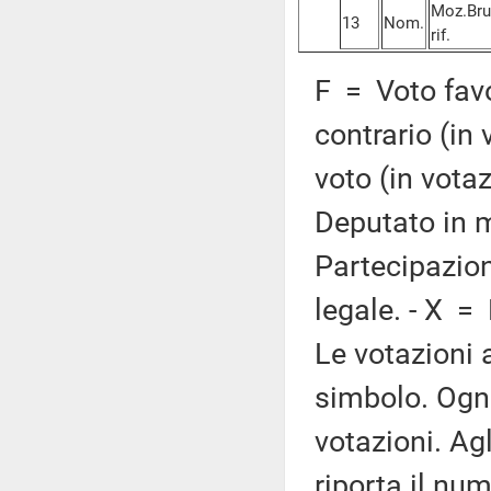
Moz.Brun
13
Nom.
rif.
F = Voto favo
contrario (in
voto (in vota
Deputato in m
Partecipazion
legale. - X =
Le votazioni 
simbolo. Ogni
votazioni. Ag
riporta il nume