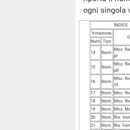
ogni singola 
INDIC
Votazione
O
Num
Tipo
Moz. Ram
14
Nom.
pI
Moz. Ram
15
Nom.
pII
Moz. Ro
16
Nom.
rif.
17
Nom.
Moz. Ros
18
Nom.
Moz. Ros
19
Nom.
Moz. Mo
20
Nom.
Ris. Ver
21
Nom.
Ris. Fer