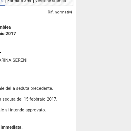
ro
Formato Xml
Versione Stampa
Rif. normativi
emblea
aio 2017
ARINA SERENI
le della seduta precedente.
la seduta del 15 febbraio 2017.
le si intende approvato.
a immediata.