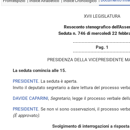
Documento Inte
Frontespizio
Indice Alfabetico
Indice Cronologico
XVII LEGISLATURA
Resoconto stenografico dell'Ass
Seduta n. 746 di mercoledì 22 febbr
Pag. 1
PRESIDENZA DELLA VICEPRESIDENTE M
La seduta comincia alle 15.
PRESIDENTE
. La seduta è aperta.
Invito il deputato segretario a dare lettura del processo verba
DAVIDE CAPARINI
,
Segretario
, legge il processo verbale del
PRESIDENTE
. Se non vi sono osservazioni, il processo verba
(È approvato)
.
Svolgimento di interrogazioni a rispost