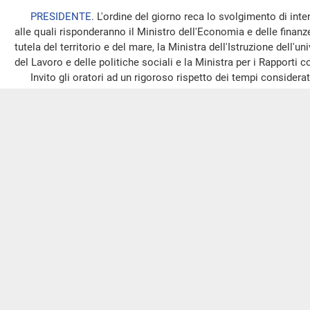
PRESIDENTE
. L'ordine del giorno reca lo svolgimento di int
alle quali risponderanno il Ministro dell'Economia e delle finanze
tutela del territorio e del mare, la Ministra dell'Istruzione dell'uni
del Lavoro e delle politiche sociali e la Ministra per i Rapporti c
Invito gli oratori ad un rigoroso rispetto dei tempi considerata 
(Chiarimenti in ordine alla posizione assunta dal Governo, ne
Consiglio del Fondo monetario internazionale, in relazione a
della Grecia – n.
3-02801
PRESIDENTE
. Passiamo alla prima interrogazione all'ordine 
02801
(Vedi l'allegato A –
Interrogazioni a risposta immediata
)
.
Chiedo all'onorevole Marcon se intenda illustrare la sua inter
riservi di intervenire in sede di replica.
GIULIO MARCON
. Grazie, signora Presidente. Signor Minist
interrogazione se corrisponde al vero la notizia che l'Italia, in
internazionale, si sarebbe schierata con gli esponenti europei più
luogo con il Ministro tedesco Schäuble, per imporre alla Grecia u
economiche e fiscali quali l'obbligo di portare il
surplus
fiscale 
sospensione della prossima
tranche
di aiuti. È una presa di po