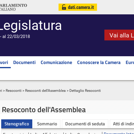
Legislatura
Vai alla 
- al 22/03/2018
vori
Documenti
Comunicazione
Conoscere la Camera
Eur
ri
>
Resoconti
>
Resoconti dell'Assemblea
> Dettaglio Resoconti
Resoconto dell'Assemblea
Stenografico
Sommario
Documenti di seduta
Atti di indi