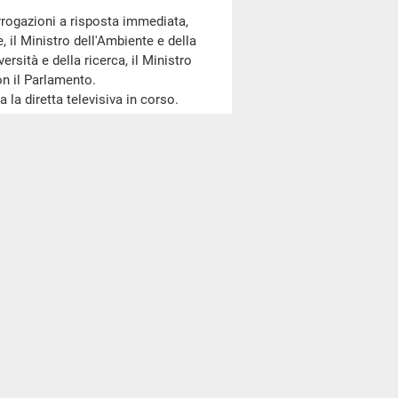
errogazioni a risposta immediata,
, il Ministro dell'Ambiente e della
versità e della ricerca, il Ministro
on il Parlamento.
la diretta televisiva in corso.
ll'ambito della recente riunione del
lla situazione economico-finanziaria
)
del giorno Marcon ed altri n.
3-
rogazione per un minuto o se si
ro, le chiediamo con questa
 un incontro del Fondo monetario
 aggressivi dell'austerità, in primo
lteriori pesanti condizioni
al 3,5 per cento pena la
sizione totalmente sbagliata che