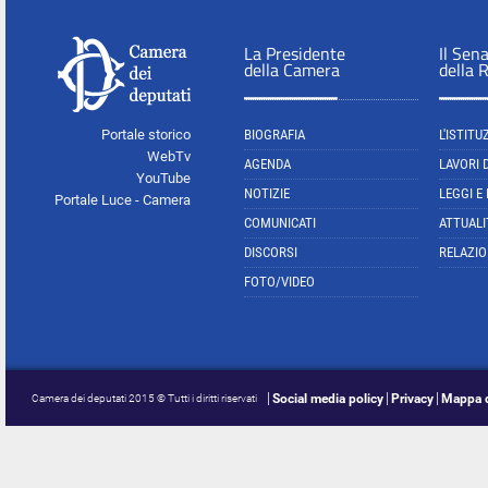
La Presidente
Il Sen
della Camera
della 
Portale storico
BIOGRAFIA
L'ISTITU
WebTv
AGENDA
LAVORI 
YouTube
NOTIZIE
LEGGI E
Portale Luce - Camera
COMUNICATI
ATTUALI
DISCORSI
RELAZIO
FOTO/VIDEO
Social media policy
Privacy
Mappa d
Camera dei deputati 2015 © Tutti i diritti riservati