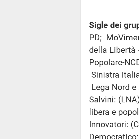
Sigle dei gru
PD; MoVimento
della Libertà
Popolare-NCD
Sinistra Itali
Lega Nord e 
Salvini: (LNA
libera e pop
Innovatori: (
Democratico: 