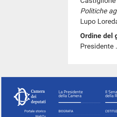
Castiglione
Politiche ag
Lupo Loreda
Ordine del 
Presidente .
La Presidente
Il Sen
della Camera
della 
Portale storico
BIOGRAFIA
L'ISTITU
WebTv