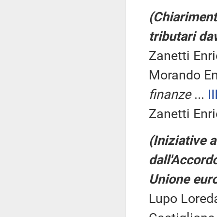
(Chiarimenti
tributari da
Zanetti Enr
Morando En
finanze
...
II
Zanetti Enr
(Iniziative 
dall'Accordo
Unione eur
Lupo Loreda