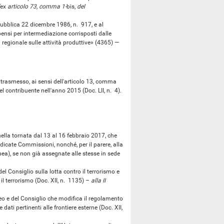
ex
articolo 73, comma 1-
bis,
del
ubblica 22 dicembre 1986, n. 917, e al
ensi per intermediazione corrisposti dalle
a regionale sulle attività produttive» (4365) —
trasmesso, ai sensi dell'articolo 13, comma
del contribuente nell'anno 2015 (Doc. LII, n. 4).
lla tornata dal 13 al 16 febbraio 2017, che
dicate Commissioni, nonché, per il parere, alla
pea), se non già assegnate alle stesse in sede
 Consiglio sulla lotta contro il terrorismo e
il terrorismo (Doc. XII, n. 1135) –
alla II
 e del Consiglio che modifica il regolamento
ati pertinenti alle frontiere esterne (Doc. XII,