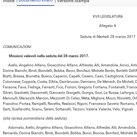
Documento intero
Indice
Versione Stampa
XVII LEGISLATURA
Allegato A
Seduta di Martedì 28 marzo 2017
COMUNICAZIONI
Missioni valevoli nella seduta del 28 marzo 2017.
Aiello, Angelino Alfano, Gioacchino Alfano, Alfreider, Alli, Amendola, Amici, Artini
Dorina Bianchi, Bindi, Biondelli, Bobba, Bocci, Bonifazi, Michele Bordo, Borletti Del
Bratti, Bressa, Brunetta, Bueno, Caparini, Capelli, Casero, Caso, Castiglione, Catania
Colonnese, Coppola, Costa, D'Alia, Dambruoso, Damiano, De Menech, De Micheli, Del
Faraone, Fava, Fedriga, Ferranti, Fico, Fioroni, Gregorio Fontana, Fontanelli, Frances
Silveri, Giachetti, Giacomelli, Giancarlo Giorgetti, Giorgis, Gozi, La Russa, Laforgia, 
Manciulli, Marazziti, Marcon, Mazziotti Di Celso, Meta, Migliore, Mucci, Nicoletti, Or
Pisicchio, Portas, Rampelli, Ravetto, Realacci, Rigoni, Francesco Saverio Romano,
Sarti, Scalfarotto, Scanu, Sereni, Sottanelli, Terzoni, Valeria Valente, Velo, Vignali.
(alla ripresa pomeridiana della seduta).
Adornato, Aiello, Angelino Alfano, Gioacchino Alfano, Alfreider, Alli, Amendola, Ami
Bernardo, Dorina Bianchi, Bindi, Biondelli, Bobba, Bocci, Boccia, Bonifazi, Michele B