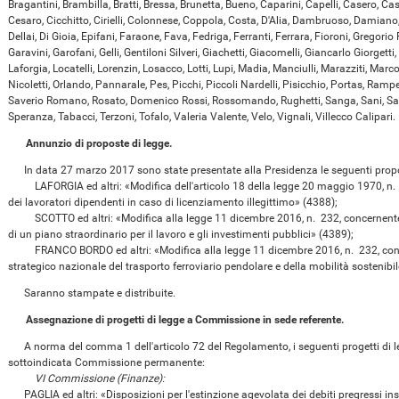
Bragantini, Brambilla, Bratti, Bressa, Brunetta, Bueno, Caparini, Capelli, Casero, C
Cesaro, Cicchitto, Cirielli, Colonnese, Coppola, Costa, D'Alia, Dambruoso, Damiano
Dellai, Di Gioia, Epifani, Faraone, Fava, Fedriga, Ferranti, Ferrara, Fioroni, Gregori
Garavini, Garofani, Gelli, Gentiloni Silveri, Giachetti, Giacomelli, Giancarlo Giorgetti
Laforgia, Locatelli, Lorenzin, Losacco, Lotti, Lupi, Madia, Manciulli, Marazziti, Marc
Nicoletti, Orlando, Pannarale, Pes, Picchi, Piccoli Nardelli, Pisicchio, Portas, Rampe
Saverio Romano, Rosato, Domenico Rossi, Rossomando, Rughetti, Sanga, Sani, Sarti,
Speranza, Tabacci, Terzoni, Tofalo, Valeria Valente, Velo, Vignali, Villecco Calipari.
Annunzio di proposte di legge.
In data 27 marzo 2017 sono state presentate alla Presidenza le seguenti proposte
LAFORGIA ed altri: «Modifica dell'articolo 18 della legge 20 maggio 1970, n. 30
dei lavoratori dipendenti in caso di licenziamento illegittimo» (4388);
SCOTTO ed altri: «Modifica alla legge 11 dicembre 2016, n. 232, concernente l'
di un piano straordinario per il lavoro e gli investimenti pubblici» (4389);
FRANCO BORDO ed altri: «Modifica alla legge 11 dicembre 2016, n. 232, conce
strategico nazionale del trasporto ferroviario pendolare e della mobilità sostenibi
Saranno stampate e distribuite.
Assegnazione di progetti di legge a Commissione in sede referente.
A norma del comma 1 dell'articolo 72 del Regolamento, i seguenti progetti di leg
sottoindicata Commissione permanente:
VI Commissione (Finanze):
PAGLIA ed altri: «Disposizioni per l'estinzione agevolata dei debiti pregressi insol