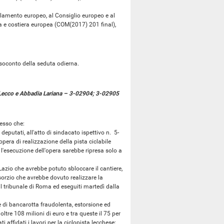
mento europeo, al Consiglio europeo e al
ra e costiera europea (COM(2017) 201 final),
soconto della seduta odierna.
tra Lecco e Abbadia Lariana – 3-02904; 3-02905
esso che:
utati, all'atto di sindacato ispettivo n. 5-
era di realizzazione della pista ciclabile
l'esecuzione dell'opera sarebbe ripresa solo a
zio che avrebbe potuto sbloccare il cantiere,
sorzio che avrebbe dovuto realizzare la
l tribunale di Roma ed eseguiti martedì dalla
di bancarotta fraudolenta, estorsione ed
oltre 108 milioni di euro e tra queste il 75 per
affidati i lavori per la ciclopista lecchese;