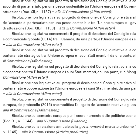
Risoluzione legislativa sul progetto di decisione del Consiglio relativa alla co
accordo di partenariato per una pesca sostenibile tra l'Unione europea e il Governo 
attuazione (Doc. XII, n. 1137) –
alla III Commissione (Affari esteri)
;
Risoluzione non legislativa sul progetto di decisione del Consiglio relativa al
dell'accordo di partenariato per una pesca sostenibile tra l'Unione europea e il gov
di attuazione (Doc. XII, n. 1138) –
alla III Commissione (Affari esteri)
;
Risoluzione legislativa concernente il progetto di decisione del Consiglio rela
e commerciale globale (CETA) tra il Canada, da una parte, e l'Unione europea e i su
–
alla III Commissione (Affari esteri)
;
Risoluzione legislativa sul progetto di decisione del Consiglio relativa alla co
partenariato strategico tra l'Unione europea e i suoi Stati membri, da una parte, e 
III Commissione (Affari esteri)
;
Risoluzione legislativa sul progetto di decisione del Consiglio relativo alla co
e cooperazione tra l'Unione europea e i suoi Stati membri, da una parte, e la Mongol
Commissione (Affari esteri)
;
Risoluzione non legislativa sul progetto di decisione del Consiglio relativo al
partenariato e cooperazione tra l'Unione europea e i suoi Stati membri, da una parte
–
alla III Commissione (Affari esteri)
;
Risoluzione legislativa concernente il progetto di decisione del Consiglio rela
europea, del protocollo (2015) che modifica l'allegato dell'accordo relativo agli sc
alla III Commissione (Affari esteri);
Risoluzione sul semestre europeo per il coordinamento delle politiche economi
(Doc. XII, n. 1144) –
alla V Commissione (Bilancio)
;
Risoluzione sulla relazione annuale sulla
governance
del mercato unico nell
n. 1145) –
alla X Commissione (Attività produttive)
;