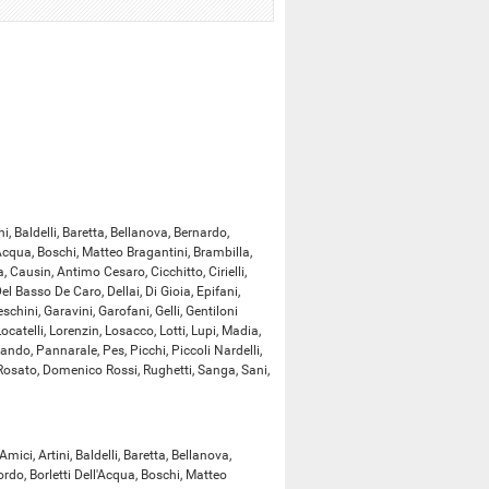
, Baldelli, Baretta, Bellanova, Bernardo,
l'Acqua, Boschi, Matteo Bragantini, Brambilla,
, Causin, Antimo Cesaro, Cicchitto, Cirielli,
 Basso De Caro, Dellai, Di Gioia, Epifani,
chini, Garavini, Garofani, Gelli, Gentiloni
Locatelli, Lorenzin, Losacco, Lotti, Lupi, Madia,
lando, Pannarale, Pes, Picchi, Piccoli Nardelli,
 Rosato, Domenico Rossi, Rughetti, Sanga, Sani,
ci, Artini, Baldelli, Baretta, Bellanova,
ordo, Borletti Dell'Acqua, Boschi, Matteo