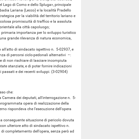
l Lago di Como e dello Spluga», principale
bbadia Lariana (Lecco) e la località Pradello
tegica per la viabilità del territorio lariano e
colosa promiscuità di traffico e la assoluta
orientale alla città capoluogo;
primaria importanza per lo sviluppo turistico
di una grande rilevanza di natura economica,
ll'atto di sindacato ispettivo n. 5-02937, e
za di percorsi ciclo-pedonali alternativi –:
 di non rischiare di lasciare incompiuta
ate stanziate, e di poter fornire indicazioni
 passati e dei recenti sviluppi. (3-02904)
sso che:
 Camera dei deputati, all'interrogazione n. 5-
à programmata opera di realizzazione della
erno rispondeva che l'esecuzione dell'opera
la conseguente situazione di pericolo dovuta
 con ulteriore atto di sindacato ispettivo n.
 di completamento dell'opera, senza però ad