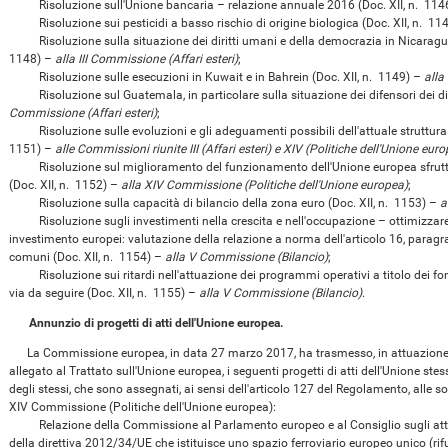
Risoluzione sull'Unione bancaria – relazione annuale 2016 (Doc. XII, n. 114
Risoluzione sui pesticidi a basso rischio di origine biologica (Doc. XII, n. 11
Risoluzione sulla situazione dei diritti umani e della democrazia in Nicaragua 
1148) –
alla III Commissione (Affari esteri)
;
Risoluzione sulle esecuzioni in Kuwait e in Bahrein (Doc. XII, n. 1149) –
alla
Risoluzione sul Guatemala, in particolare sulla situazione dei difensori dei dir
Commissione (Affari esteri)
;
Risoluzione sulle evoluzioni e gli adeguamenti possibili dell'attuale struttura i
1151) –
alle Commissioni riunite III (Affari esteri) e XIV (Politiche dell'Unione eur
Risoluzione sul miglioramento del funzionamento dell'Unione europea sfruttand
(Doc. XII, n. 1152) –
alla XIV Commissione (Politiche dell'Unione europea)
;
Risoluzione sulla capacità di bilancio della zona euro (Doc. XII, n. 1153) –
a
Risoluzione sugli investimenti nella crescita e nell'occupazione – ottimizzare il
investimento europei: valutazione della relazione a norma dell'articolo 16, paragr
comuni (Doc. XII, n. 1154) –
alla V Commissione (Bilancio)
;
Risoluzione sui ritardi nell'attuazione dei programmi operativi a titolo dei fond
via da seguire (Doc. XII, n. 1155) –
alla V Commissione (Bilancio)
.
Annunzio di progetti di atti dell'Unione europea.
La Commissione europea, in data 27 marzo 2017, ha trasmesso, in attuazione d
allegato al Trattato sull'Unione europea, i seguenti progetti di atti dell'Unione ste
degli stessi, che sono assegnati, ai sensi dell'articolo 127 del Regolamento, alle s
XIV Commissione (Politiche dell'Unione europea):
Relazione della Commissione al Parlamento europeo e al Consiglio sugli atti del
della direttiva 2012/34/UE che istituisce uno spazio ferroviario europeo unico (ri