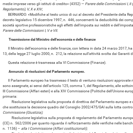
medie imprese verso gli istituti di credito» (4352) —
Parere delle Commissioni I, II (
Regolamento), V, X e XIV
;
BERNARDO: «Modifiche al testo unico di cui al decreto del Presidente della Rep
decreto legislativo 15 dicembre 1997, n. 446, concernenti la deducibilità dei comp
società sportive professionistiche agli effetti dell'imposta sui redditi e dell'impost
Parere delle Commissioni I, V e VII.
Trasmissione dal Ministro dell'economia e delle finanze
Il Ministro dell'economia e delle finanze, con lettera in data 24 marzo 2017, ha 
13, della legge 27 luglio 2000, n. 212, la relazione sull'attività svolta dai Garanti 
Questa relazione è trasmessa alla VI Commissione (Finanze).
Annunzio di risoluzioni del Parlamento europeo.
Il Parlamento europeo ha trasmesso il testo di ventuno risoluzioni approvate ne
sono assegnate, ai sensi dell'articolo 125, comma 1, del Regolamento, alle sottoin
III Commissione (Affari esteri) e alla XIV Commissione (Politiche dell'Unione euro
primaria:
Risoluzione legislativa sulla proposta di direttiva del Parlamento europeo e del
che sostituisce la decisione quadro del Consiglio 2002/475/GAI sulla lotta contro 
Commissione (Giustizia);
Risoluzione legislativa sulla proposta di regolamento del Parlamento europeo
(CE) n. 562/2006 per quanto riguarda il rafforzamento delle verifiche nelle banche d
n. 1136) –
alla I Commissione (Affari costituzionali);