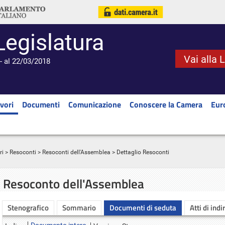
Legislatura
Vai alla 
- al 22/03/2018
vori
Documenti
Comunicazione
Conoscere la Camera
Eur
ri
>
Resoconti
>
Resoconti dell'Assemblea
> Dettaglio Resoconti
Resoconto dell'Assemblea
Stenografico
Sommario
Documenti di seduta
Atti di indi