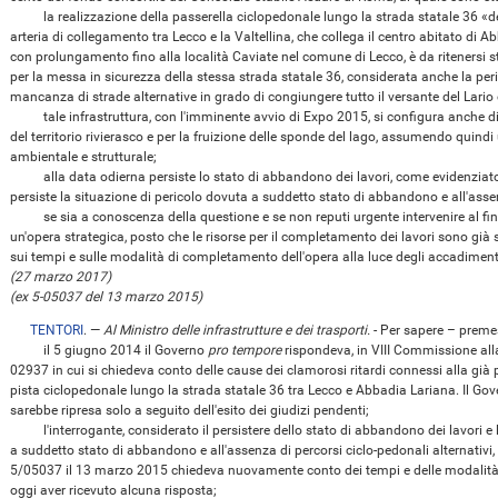
la realizzazione della passerella ciclopedonale lungo la strada statale 36 «de
arteria di collegamento tra Lecco e la Valtellina, che collega il centro abitato di A
con prolungamento fino alla località Caviate nel comune di Lecco, è da ritenersi stra
per la messa in sicurezza della stessa strada statale 36, considerata anche la peri
mancanza di strade alternative in grado di congiungere tutto il versante del Lario 
tale infrastruttura, con l'imminente avvio di Expo 2015, si configura anche di 
del territorio rivierasco e per la fruizione delle sponde del lago, assumendo quin
ambientale e strutturale;
alla data odierna persiste lo stato di abbandono dei lavori, come evidenziato a
persiste la situazione di pericolo dovuta a suddetto stato di abbandono e all'assen
se sia a conoscenza della questione e se non reputi urgente intervenire al fine
un'opera strategica, posto che le risorse per il completamento dei lavori sono già st
sui tempi e sulle modalità di completamento dell'opera alla luce degli accadimenti
(27 marzo 2017)
(ex 5-05037 del 13 marzo 2015)
TENTORI
. —
Al Ministro delle infrastrutture e dei trasporti
.
- Per sapere – preme
il 5 giugno 2014 il Governo
pro tempore
rispondeva, in VIII Commissione alla
02937 in cui si chiedeva conto delle cause dei clamorosi ritardi connessi alla gi
pista ciclopedonale lungo la strada statale 36 tra Lecco e Abbadia Lariana. Il Gov
sarebbe ripresa solo a seguito dell'esito dei giudizi pendenti;
l'interrogante, considerato il persistere dello stato di abbandono dei lavori e 
a suddetto stato di abbandono e all'assenza di percorsi ciclo-pedonali alternativi,
5/05037 il 13 marzo 2015 chiedeva nuovamente conto dei tempi e delle modalità
oggi aver ricevuto alcuna risposta;