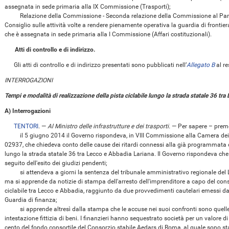
assegnata in sede primaria alla IX Commissione (Trasporti);
Relazione della Commissione - Seconda relazione della Commissione al Parla
Consiglio sulle attività volte a rendere pienamente operativa la guardia di frontie
che è assegnata in sede primaria alla I Commissione (Affari costituzionali).
Atti di controllo e di indirizzo.
Gli atti di controllo e di indirizzo presentati sono pubblicati nell’
Allegato B
al re
INTERROGAZIONI
Tempi e modalità di realizzazione della pista ciclabile lungo la strada statale 36 
A) Interrogazioni
TENTORI
. —
Al Ministro delle infrastrutture e dei trasporti
.
— Per sapere – prem
il 5 giugno 2014 il Governo rispondeva, in VIII Commissione alla Camera dei dep
02937, che chiedeva conto delle cause dei ritardi connessi alla già programmata op
lungo la strada statale 36 tra Lecco e Abbadia Lariana. Il Governo rispondeva che 
seguito dell'esito dei giudizi pendenti;
si attendeva a giorni la sentenza del tribunale amministrativo regionale del La
ma si apprende da notizie di stampa dell'arresto dell'imprenditore a capo del con
ciclabile tra Lecco e Abbadia, raggiunto da due provvedimenti cautelari emessi da
Guardia di finanza;
si apprende altresì dalla stampa che le accuse nei suoi confronti sono quelle 
intestazione fittizia di beni. I finanzieri hanno sequestrato società per un valore di 
cento del fondo consortile del Consorzio stabile Aedars di Roma, al quale sono stati 