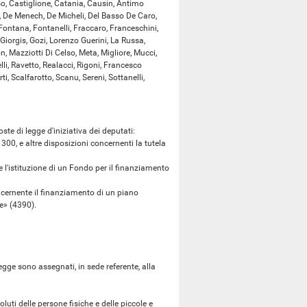
aso, Castiglione, Catania, Causin, Antimo
, De Menech, De Micheli, Del Basso De Caro,
o Fontana, Fontanelli, Fraccaro, Franceschini,
, Giorgis, Gozi, Lorenzo Guerini, La Russa,
on, Mazziotti Di Celso, Meta, Migliore, Mucci,
lli, Ravetto, Realacci, Rigoni, Francesco
 Scalfarotto, Scanu, Sereni, Sottanelli,
 di legge d'iniziativa dei deputati:
0, e altre disposizioni concernenti la tutela
istituzione di un Fondo per il finanziamento
rnente il finanziamento di un piano
le» (4390).
ge sono assegnati, in sede referente, alla
uti delle persone fisiche e delle piccole e