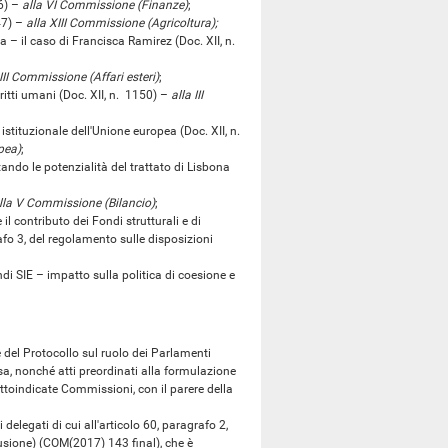
6) –
alla VI Commissione (Finanze)
;
47) –
alla XIII Commissione (Agricoltura);
– il caso di Francisca Ramirez (Doc. XII, n.
 III Commissione (Affari esteri)
;
itti umani (Doc. XII, n. 1150) –
alla III
stituzionale dell'Unione europea (Doc. XII, n.
opea)
;
o le potenzialità del trattato di Lisbona
lla V Commissione (Bilancio)
;
 contributo dei Fondi strutturali e di
afo 3, del regolamento sulle disposizioni
i SIE – impatto sulla politica di coesione e
el Protocollo sul ruolo dei Parlamenti
ssa, nonché atti preordinati alla formulazione
ottoindicate Commissioni, con il parere della
egati di cui all'articolo 60, paragrafo 2,
fusione) (COM(2017) 143 final), che è