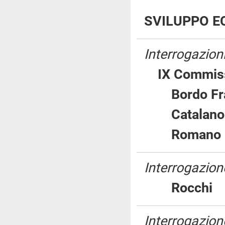
SVILUPPO E
Interrogazion
IX Commiss
Bordo F
Catala
Romano P
Interrogazion
Rocch
Interrogazione