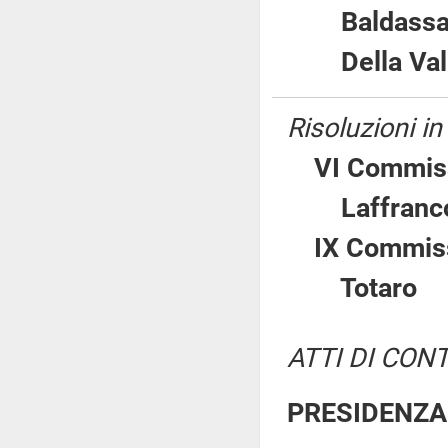
Baldass
Della V
Risoluzioni i
VI Commiss
Laffra
IX Commiss
Totar
ATTI DI CON
PRESIDENZA 