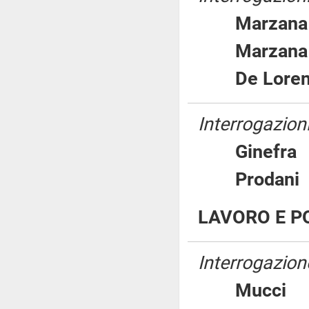
Marza
Marza
De Lore
Interrogazioni
Ginef
Proda
LAVORO E PO
Interrogazione
Mucc