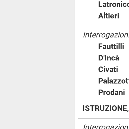
Latron
Altier
Interrogazioni
Fauttil
D'Inc
Civat
Palazz
Proda
ISTRUZIONE,
Interrogazion