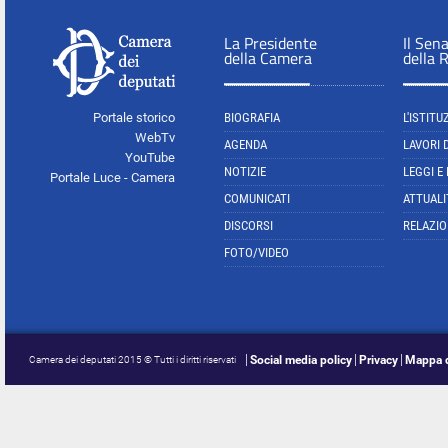
La Presidente
Il Sen
della Camera
della 
Portale storico
BIOGRAFIA
L'ISTITU
WebTv
AGENDA
LAVORI 
YouTube
NOTIZIE
LEGGI E
Portale Luce - Camera
COMUNICATI
ATTUALI
DISCORSI
RELAZIO
FOTO/VIDEO
Social media policy
Privacy
Mappa d
Camera dei deputati 2015 © Tutti i diritti riservati