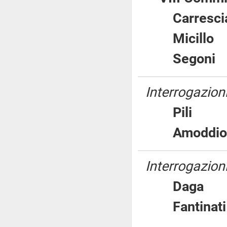
Carres
Micil
Segon
Interrogazion
Pili
Amodd
Interrogazioni
Dag
Fantin