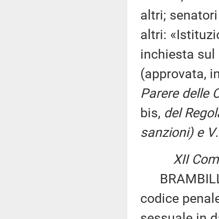
altri; senato
altri: «Istit
inchiesta sul
(approvata, i
Parere delle 
bis,
del Regola
sanzioni) e V
.
XII Comm
BRAMBILLA: 
codice penale,
sessuale in d