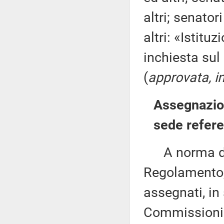
altri; senato
altri: «Istit
inchiesta sul
(
approvata, in
Assegnazion
sede refere
A norma del 
Regolamento, 
assegnati, in 
Commissioni