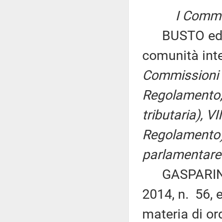
I Commis
BUSTO ed alt
comunità int
Commissioni I
Regolamento, p
tributaria), V
Regolamento),
parlamentare 
GASPARINI ed
2014, n. 56, 
materia di or