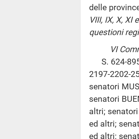
delle provinc
VIII, IX, X, X
questioni regi
VI Comm
S. 624-895-
2197-2202-25
senatori MUSS
senatori BUE
altri; senat
ed altri; sen
ed altri; sen