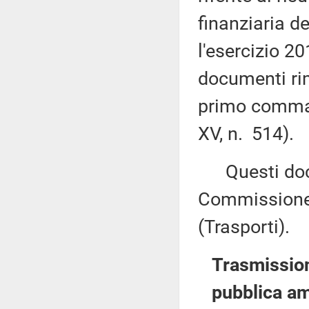
finanziaria de
l'esercizio 2
documenti rime
primo comma, 
XV, n. 514).
Questi docu
Commissione 
(Trasporti).
Trasmission
pubblica am