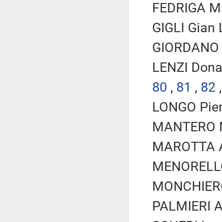
FEDRIGA Ma
GIGLI Gian 
GIORDANO S
LENZI Dona
80
,
81
,
82
LONGO Piero
MANTERO Ma
MAROTTA An
MENORELLO 
MONCHIERO 
PALMIERI An