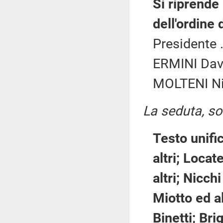
Si riprende
dell'ordine 
Presidente .
ERMINI Davi
MOLTENI Nic
La seduta, sos
Testo unifi
altri; Locat
altri; Nicchi
Miotto ed al
Binetti; Bri