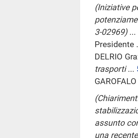
(Iniziative 
potenziamen
3-02969)
...
Presidente .
DELRIO Gra
trasporti
...
GAROFALO V
(Chiarimenti
stabilizzaz
assunto con 
una recente