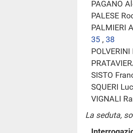
PAGANO Ale
PALESE Roc
PALMIERI An
35
,
38
POLVERINI R
PRATAVIERA
SISTO Franc
SQUERI Luca
VIGNALI Raf
La seduta, sos
Interrogazi