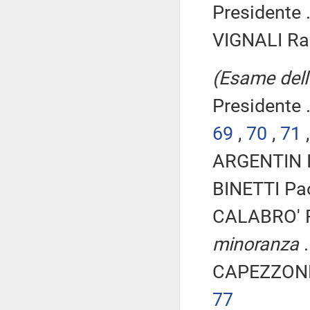
Presidente .
VIGNALI Raf
(Esame dell'
Presidente .
69
,
70
,
71
ARGENTIN Il
BINETTI Pa
CALABRO' R
minoranza
.
CAPEZZONE 
77