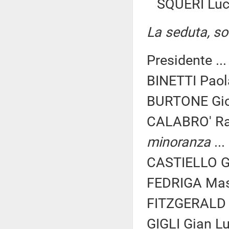
SQUERI Luca
La seduta, sos
Presidente ..
BINETTI Paol
BURTONE Giov
CALABRO' Ra
minoranza
...
CASTIELLO Gi
FEDRIGA Mass
FITZGERALD N
GIGLI Gian Lu