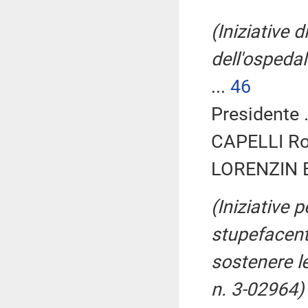
(Iniziative 
dell'ospeda
...
46
Presidente .
CAPELLI Ro
LORENZIN B
(Iniziative 
stupefacenti
sostenere l
n. 3-02964)