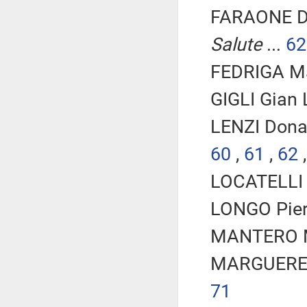
FARAONE D
Salute
...
62
FEDRIGA Ma
GIGLI Gian 
LENZI Dona
60
,
61
,
62
LOCATELLI P
LONGO Piero
MANTERO Ma
MARGUERETT
71