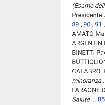
(Esame dell'
Presidente .
89
,
90
,
91
AMATO Mari
ARGENTIN Il
BINETTI Pa
BUTTIGLION
CALABRO' R
minoranza
.
FARAONE D
Salute
...
85