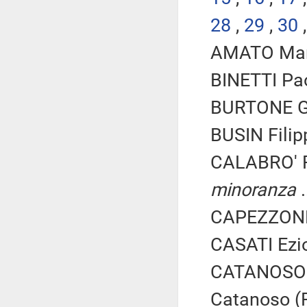
28
,
29
,
30
AMATO Mari
BINETTI Pa
BURTONE Gio
BUSIN Filip
CALABRO' R
minoranza
.
CAPEZZONE 
CASATI Ezio
CATANOSO G
Catanoso (F