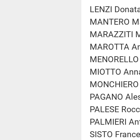
LENZI Donata
MANTERO Mat
MARAZZITI Ma
MAROTTA Ant
MENORELLO D
MIOTTO Anna 
MONCHIERO Gi
PAGANO Aless
PALESE Rocco
PALMIERI Anto
SISTO Frances