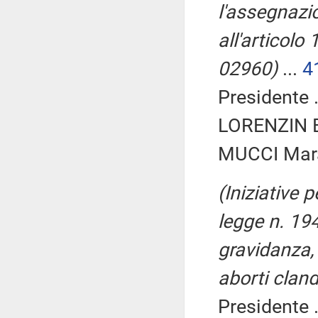
l'assegnazi
all'articolo
02960)
...
4
Presidente .
LORENZIN B
MUCCI Mara 
(Iniziative 
legge n. 194
gravidanza, 
aborti cland
Presidente .