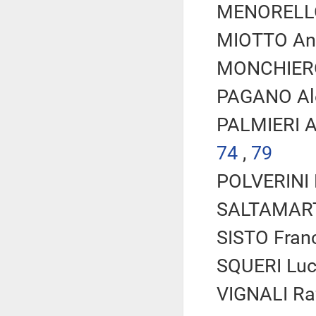
MENORELLO 
MIOTTO Ann
MONCHIERO 
PAGANO Ale
PALMIERI An
74
,
79
POLVERINI R
SALTAMARTI
SISTO Franc
SQUERI Luca
VIGNALI Raf