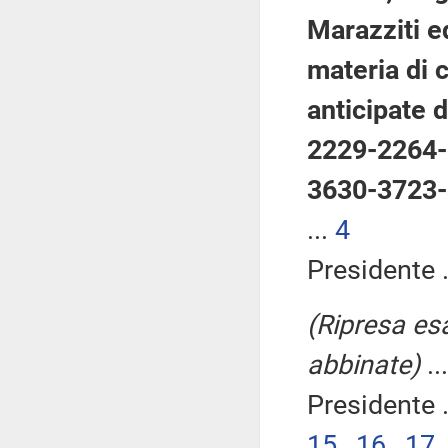
Marazziti ed
materia di 
anticipate 
2229-2264-
3630-3723
...
4
Presidente .
(Ripresa esa
abbinate)
..
Presidente .
15
,
16
,
17