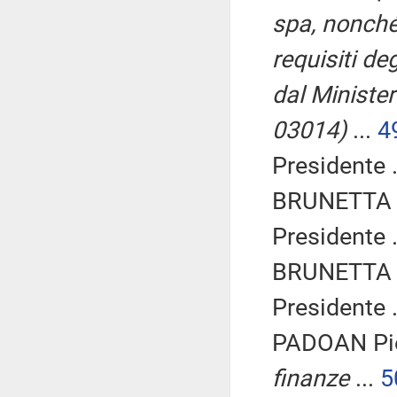
spa, nonché 
requisiti de
dal Minister
03014)
...
4
Presidente .
BRUNETTA R
Presidente .
BRUNETTA R
Presidente .
PADOAN Pie
finanze
...
5