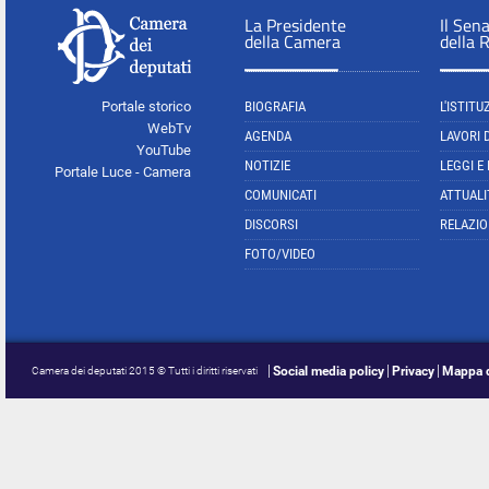
La Presidente
Il Sen
della Camera
della 
Portale storico
BIOGRAFIA
L'ISTITU
WebTv
AGENDA
LAVORI 
YouTube
NOTIZIE
LEGGI E
Portale Luce - Camera
COMUNICATI
ATTUALI
DISCORSI
RELAZIO
FOTO/VIDEO
Social media policy
Privacy
Mappa d
Camera dei deputati 2015 © Tutti i diritti riservati