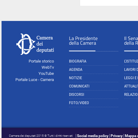
La Presidente
Il Sen
della Camera
della 
Portale storico
BIOGRAFIA
L'ISTITU
WebTv
AGENDA
LAVORI 
YouTube
NOTIZIE
LEGGI E
Portale Luce - Camera
COMUNICATI
ATTUALI
DISCORSI
RELAZIO
FOTO/VIDEO
Social media policy
Privacy
Mappa d
Camera dei deputati 2015 © Tutti i diritti riservati