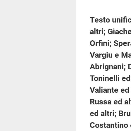
Testo unific
altri; Giache
Orfini; Spe
Vargiu e Mat
Abrignani; D
Toninelli ed 
Valiante ed 
Russa ed alt
ed altri; Br
Costantino e