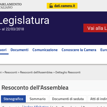
Legislatura
Vai alla 
- al 22/03/2018
vori
Documenti
Comunicazione
Conoscere la Camera
Eur
ri
>
Resoconti
>
Resoconti dell'Assemblea
> Dettaglio Resoconti
Resoconto dell'Assemblea
Stenografico
Sommario
Documenti di seduta
Atti di indi