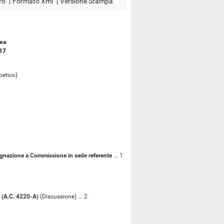
ro
Formato Xml
Versione Stampa
lea
017
betico)
egnazione a Commissione in sede referente
...
1
le (A.C. 4220-A)
(Discussione) ...
2