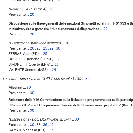
LAFFRANCO Pietro (FI-PDL) ...
18
(Repliche - A.C. 4102-A)
...
20
Presidente ...
20
Discussione sulle linee generali delle mozioni Simonetti ed altri n. 1-01553 e B
iniziative volte a garantire il funzionamento delle province
...
20
Presidente ...
20
(Discussione sulle linee generali)
...
20
Presidente ...
20
,
23
,
25
,
29
,
30
FERRARI Alan (PD) ...
25
OCCHIUTO Roberto (FI-PDL) ...
23
SIMONETTI Roberto (LNA) ...
20
VALENTE Simone (M5S) ...
29
La seduta, sospesa alle 13,40, è ripresa alle 14,30
...
30
Missioni
...
30
Presidente ...
30
Relazione della XIV Commissione sulla Relazione programmatica sulla partecipazi
all'anno 2017 e sul Programma di lavoro della Commissione per il 2017 (Doc. 
Presidente ...
30
(Discussione - Doc. LXXXVII-bis, n. 5-A)
...
30
Presidente ...
30
,
33
,
36
,
40
CAMANI Vanessa (PD) ...
36