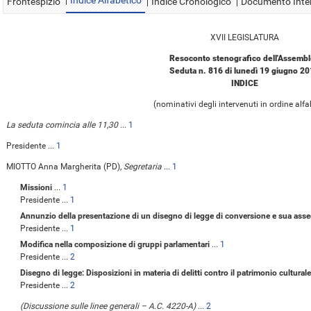
Indice Alfabetico
Frontespizio
Indice Cronologico
Documento Inte
XVII LEGISLATURA
Resoconto stenografico dell'Assemb
Seduta n. 816 di lunedì 19 giugno 2
INDICE
(nominativi degli intervenuti in ordine alfa
La seduta comincia alle 11,30
...
1
Presidente ...
1
MIOTTO Anna Margherita (PD),
Segretaria
...
1
Missioni
...
1
Presidente ...
1
Annunzio della presentazione di un disegno di legge di conversione e sua ass
Presidente ...
1
Modifica nella composizione di gruppi parlamentari
...
1
Presidente ...
2
Disegno di legge: Disposizioni in materia di delitti contro il patrimonio cultura
Presidente ...
2
(Discussione sulle linee generali – A.C. 4220-A)
...
2