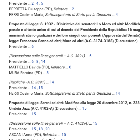
Presidente ...
2
,
4
,
5
BERRETTA Giuseppe (PD),
Relatore
...
2
FERRI Cosimo Maria,
Sottosegretario di Stato per la Giustizia
...
4
Proposta di legge: S. 1932 - D'iniziativa dei senatori: Lo Moro ed altri: Modific
penale e al testo unico di cui al decreto del Presidente della Repubblica 16 magg
amministrativi o giudiziari e dei loro singoli componenti (Approvata dal Senato)
legge: Francesco Sanna ed altri; Mura ed altri (A.C. 3174-3188)
(Discussione) .
Presidente ...
6
(Discussione sulle linee generali – A.C. 3891)
...
6
Presidente ...
6
,
8
,
14
MATTIELLO Davide (PD),
Relatore
...
6
MURA Romina (PD) ...
8
(Repliche - A.C. 3891)
...
14
Presidente ...
14
,
15
FERRI Cosimo Maria,
Sottosegretario di Stato per la Giustizia
...
14
Proposta di legge: Sereni ed altri: Modifica alla legge 20 dicembre 2012, n. 238, 
Umbria Jazz (A.C. 4102-A)
(Discussione) ...
15
Presidente ...
15
(Discussione sulle linee generali – A.C. 4102-A)
...
15
Presidente ...
15
,
18
,
20
ASCANI Anna (PD),
Relatrice
...
15