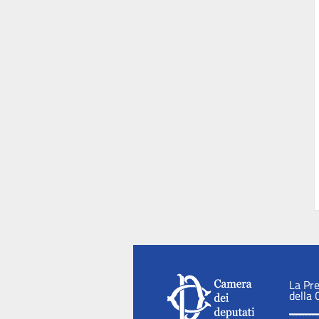
La Pr
della