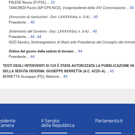
PALESE Rocco (FI-PDL) ...
33
TANCREDI Paolo (AP-CPE-NCD),
Vicepresidente della XIV Commissione
...
30
(Annunzio di risoluzioni - Doc. LXXXVII-bis, n. 5-A)
...
40
Presidente ...
40
(Intervento del Governo - Doc. LXXXVII-bis, n. 5-A)
...
40
Presidente ...
40
,
44
GOZI Sandro,
Sottosegretario di Stato alla Presidenza del Consiglio dei ministr
Ordine del giorno della seduta di domani
...
44
Presidente ...
44
TESTI DEGLI INTERVENTI DI CUI È STATA AUTORIZZATA LA PUBBLICAZIONE 
DELLA SEDUTA ODIERNA: GIUSEPPE BERRETTA (A.C. 4220-A)
...
45
BERRETTA Giuseppe (PD),
Relatore
...
45
esidente
Il Senato
Parlamento.it
 Camera
della Repubblica