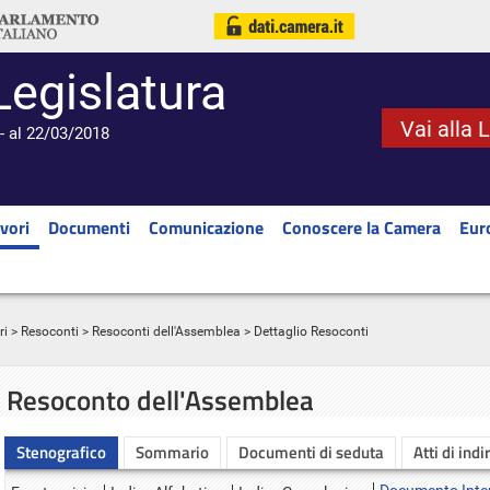
Legislatura
Vai alla 
- al 22/03/2018
vori
Documenti
Comunicazione
Conoscere la Camera
Eur
ri
>
Resoconti
>
Resoconti dell'Assemblea
> Dettaglio Resoconti
Resoconto dell'Assemblea
Stenografico
Sommario
Documenti di seduta
Atti di indi