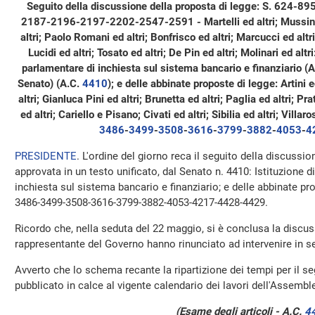
Seguito della discussione della proposta di legge: S. 62
2187-2196-2197-2202-2547-2591 - Martelli ed altri; Mussini e
altri; Paolo Romani ed altri; Bonfrisco ed altri; Marcucci ed altri;
Lucidi ed altri; Tosato ed altri; De Pin ed altri; Molinari ed al
parlamentare di inchiesta sul sistema bancario e finanziario (Ap
Senato) (A.C.
4410
); e delle abbinate proposte di legge: Artini e
altri; Gianluca Pini ed altri; Brunetta ed altri; Paglia ed altri; Prat
ed altri; Cariello e Pisano; Civati ed altri; Sibilia ed altri; Villar
3486
-
3499
-
3508
-
3616
-
3799
-
3882
-
4053
-
4
PRESIDENTE
. L'ordine del giorno reca il seguito della discussio
approvata in un testo unificato, dal Senato n. 4410: Istituzion
inchiesta sul sistema bancario e finanziario; e delle abbinate p
3486-3499-3508-3616-3799-3882-4053-4217-4428-4429.
Ricordo che, nella seduta del 22 maggio, si è conclusa la discuss
rappresentante del Governo hanno rinunciato ad intervenire in se
Avverto che lo schema recante la ripartizione dei tempi per il s
pubblicato in calce al vigente calendario dei lavori dell'Assemb
(Esame degli articoli - A.C.
4