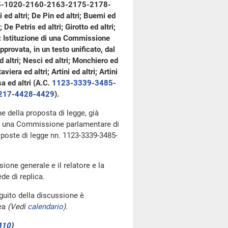
4-895-1020-2160-2163-2175-2178-
d altri; De Pin ed altri; Buemi ed
 De Petris ed altri; Girotto ed altri;
tri: Istituzione di una Commissione
provata, in un testo unificato, dal
d altri; Nesci ed altri; Monchiero ed
aviera ed altri; Artini ed altri; Artini
osa ed altri (A.C.
1123
-
3339
-
3485
-
217
-
4428
-
4429
).
ne della proposta di legge, già
e di una Commissione parlamentare di
roposte di legge nn. 1123-3339-3485-
ione generale e il relatore e la
de di replica.
eguito della discussione è
lea
(Vedi
calendario
)
.
410
)