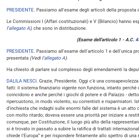
PRESIDENTE
. Passiamo all'esame degli articoli della proposta d
Le Commissioni I (Affari costituzionali) e V (Bilancio) hanno esp
l'
allegato A
)
, che sono in distribuzione.
(Esame dell'articolo 1 - A.C.
4
PRESIDENTE
. Passiamo all'esame dell'articolo 1 e dell'unica 
presentata
(Vedi l'
allegato A
)
.
Ha chiesto di parlare sul complesso degli emendamenti la deput
DALILA NESCI
. Grazie, Presidente. Oggi c'è una consapevolezza 
fatti: il sistema finanziario vigente non funziona, intanto perché
coincidono e anche perché i giochi di potere e di Palazzo - detto i
ripercuotono, in modo violento, su correntisti e risparmiatori. 
d'inchiesta che indaghi sulle enormi falle del sistema è un atto 
con molto ritardo; doveva essere una priorità per iniziare a rest
comunque, per Costituzione, il luogo più alto della rappresenta
si è trovato in passato a subire la ratifica di trattati internazion
chiede l'Europa” e per rispondere fintamente allo spettro di una 