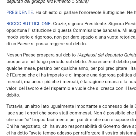
deputati del gruppo MoVimento 5 Stelle)
PRESIDENTE
. Ha chiesto di parlare l'onorevole Buttiglione. Ne 
ROCCO BUTTIGLIONE
. Grazie, signora Presidente. Signora Presi
opportuna l'istituzione di questa Commissione bancaria. Mi aug
modo serio e rigoroso, non per dare spazio a una vuota retoric
di un Paese si possa reggere sul debito.
Nessun Paese prospera sul debito
(Applausi del deputato Quinta
prosperare nel lungo periodo sul debito. Accrescere il debito pu
qualche mese, persino per qualche anno, per poi precipitare l'Ita
è l'Europa che ci ha imposto e ci impone una rigorosa politica di 
mercati, ma ancor più che i mercati, è la ragione umana e la nos
valori del lavoro e del risparmio e vuole che si cresca con il lavo
debito.
Tuttavia, un altro lato ugualmente importante e connesso della
luce sugli errori che sono stati commessi. Non è possibile che in
che dice “sì” troppo facilmente per poi dire che non è capace di
Chi ha negoziato, chi ha avuto responsabilità di Governo deve 
ci ha detto “avete tempo adesso per rafforzare il vostro sistem