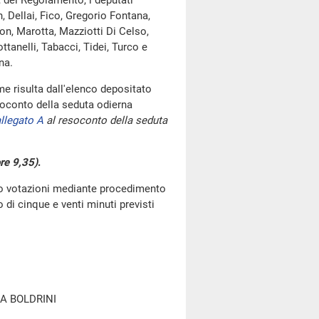
, del Regolamento, i deputati
h, Dellai, Fico, Gregorio Fontana,
con, Marotta, Mazziotti Di Celso,
tanelli, Tabacci, Tidei, Turco e
na.
e risulta dall'elenco depositato
oconto della seduta odierna
llegato A
al resoconto della seduta
re 9,35)
.
go votazioni mediante procedimento
di cinque e venti minuti previsti
A BOLDRINI