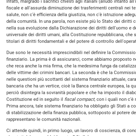
Infatti, malgrado i sacrifici chiesti agli italiani (alludo intanto 
fiscale e all'assurda diminuzione dei trasferimenti centrali nei ter
salute, non c'è efficienza della giustizia, non c'è istruzione adeg
della comunità. In una parola, non esiste più lo Stato dei diritt
nella sua evoluzione dalla Dichiarazione dei diritti dell'uomo e d
universale dei diritti umani, alla Costituzione repubblicana, che 
titolari di diritti fondamentali e del potere di controllo dell'oper
Due sono le necessità imprescindibili nel definire la Commissio
finanziario. La prima è di assicurarci, come abbiamo proposto n
che reca anche la mia firma, che la medesima funga da catalizza
delle vittime dei crimini bancari. La seconda è che la Commissi
nelle questioni più scottanti del sistema finanziario attuale, car
bancaria che ha un vertice, cioè la Banca centrale europea, la 
perciò disintegra la sovranità popolare e che ha imposto il diabo
Costituzione ed in seguito il
fiscal compact
, con i quali non c'
Prima ancora, tale sistema finanziario ha obbligato gli Stati a
di stabilizzazione della finanza pubblica, sottoposto al potere de
rappresentano le comunità nazionali.
Ci attende quindi, in primo luogo, un lavoro di coscienza, di co