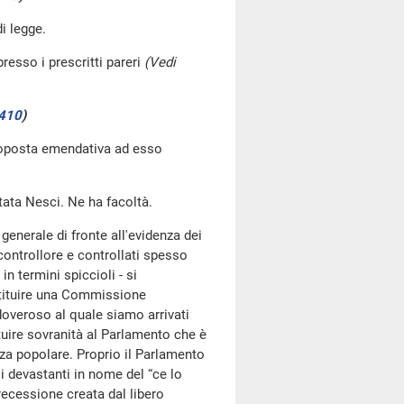
i legge.
resso i prescritti pareri
(Vedi
410
)
proposta emendativa ad esso
ata Nesci. Ne ha facoltà.
generale di fronte all'evidenza dei
 controllore e controllati spesso
n termini spiccioli - si
Istituire una Commissione
doveroso al quale siamo arrivati
ituire sovranità al Parlamento che è
nza popolare. Proprio il Parlamento
ali devastanti in nome del “ce lo
recessione creata dal libero