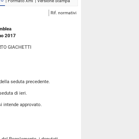
ro
Formato Xml
Versione Stampa
Rif. normativi
emblea
gno 2017
RTO GIACHETTI
 della seduta precedente.
seduta di ieri.
si intende approvato.