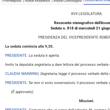
Documento Inte
Frontespizio
Indice Alfabetico
Indice Cronologico
XVII LEGISLATURA
Resoconto stenografico dell'Ass
Seduta n. 818 di mercoledì 21 giu
PRESIDENZA DEL VICEPRESIDENTE ROBE
La seduta comincia alle 9,30.
PRESIDENTE
. La seduta è aperta.
Invito la deputata segretaria a dare lettura del processo verbale
CLAUDIA MANNINO
,
Segretaria
, legge il processo verbale della 
PRESIDENTE
. Se non vi sono osservazioni, il processo verbale 
(È approvato)
.
Missioni.