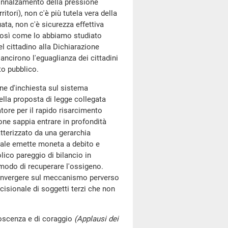
all'innalzamento della pressione
ritori), non c'è più tutela vera della
uata, non c'è sicurezza effettiva
i così come lo abbiamo studiato
el cittadino alla Dichiarazione
sancirono l'eguaglianza dei cittadini
ato pubblico.
ne d'inchiesta sul sistema
ella proposta di legge collegata
tore per il rapido risarcimento
one sappia entrare in profondità
atterizzato da una gerarchia
quale emette moneta a debito e
lico pareggio di bilancio in
è modo di recuperare l'ossigeno.
 convergere sul meccanismo perverso
cisionale di soggetti terzi che non
noscenza e di coraggio
(Applausi dei