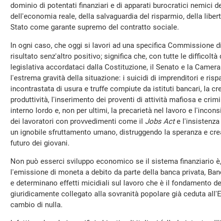
dominio di potentati finanziari e di apparati burocratici nemici de
dell'economia reale, della salvaguardia del risparmio, della liber
Stato come garante supremo del contratto sociale.
In ogni caso, che oggi si lavori ad una specifica Commissione d
risultato senz'altro positivo; significa che, con tutte le difficolt
legislativa accordataci dalla Costituzione, il Senato e la Cam
l'estrema gravità della situazione: i suicidi di imprenditori e risp
incontrastata di usura e truffe compiute da istituti bancari, la 
produttività, l'inserimento dei proventi di attività mafiosa e cr
interno lordo e, non per ultimi, la precarietà nel lavoro e l'inco
dei lavoratori con provvedimenti come il
Jobs Act
e l'insistenza
un ignobile sfruttamento umano, distruggendo la speranza e crean
futuro dei giovani.
Non può esserci sviluppo economico se il sistema finanziario è
l'emissione di moneta a debito da parte della banca privata, Ban
e determinano effetti micidiali sul lavoro che è il fondamento de
giuridicamente collegato alla sovranità popolare già ceduta all'
cambio di nulla.