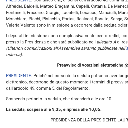
PRESIDENTE
. Comunico che, ai sensi dell'articolo 46, comma 2
Alfreider, Baldelli, Matteo Bragantini, Capelli, Catania, De Menec
Fontanelli, Fraccaro, Giorgis, Locatelli, Losacco, Manciulli, Mar
Monchiero, Picchi, Pisicchio, Portas, Realacci, Rosato, Sanga, Sot
Valeria Valente sono in missione a decorrere dalla seduta odier
I deputati in missione sono complessivamente centotredici, com
presso la Presidenza e che sarà pubblicato nell'
allegato A
al res
(Ulteriori comunicazioni all'Assemblea saranno pubblicate nell'
a
odierna)
.
Preavviso di votazioni elettroniche
(o
PRESIDENTE
. Poiché nel corso della seduta potranno aver luo
elettronico, decorrono da questo momento i termini di preavviso 
dall'articolo 49, comma 5, del Regolamento.
Sospendo pertanto la seduta, che riprenderà alle ore 10.
La seduta, sospesa alle 9,35, è ripresa alle 10,05.
PRESIDENZA DELLA PRESIDENTE LAUR