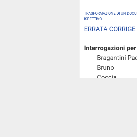
TRASFORMAZIONE DI UN DOC
ISPETTIVO
ERRATA CORRIGE
Interrogazioni per
Bragantini 
Bruno
Coccia
Cominelli
D'Arienzo
Dieni
Fantinati
Farina Dani
Garavini